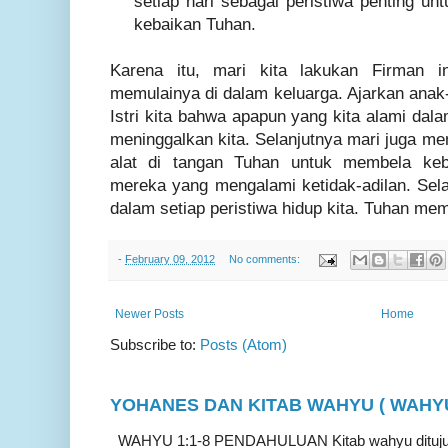
setiap hari sebagai peristiwa penting u
kebaikan Tuhan.
Karena itu, mari kita lakukan Firman i
memulainya di dalam keluarga. Ajarkan anak-
Istri
k
ita bahwa apapun yang kita
alami dala
meninggalkan kita. Selanjutnya mari juga me
alat di tangan Tuhan untuk membela ke
mereka yang mengalami ketidak-adilan
.
Sel
dalam setiap peristiwa hidup kita. Tuhan mem
-
February 09, 2012
No comments:
Newer Posts
Home
Subscribe to:
Posts (Atom)
YOHANES DAN KITAB WAHYU ( WAHYU 
WAHYU 1:1-8 PENDAHULUAN Kitab wahyu ditujukan