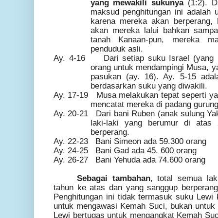
yang mewakili sukunya
(1:2). Da
maksud penghitungan ini adalah
karena mereka akan berperang, 
akan mereka lalui bahkan sampa
tanah Kanaan
-
pun, mereka ma
penduduk asli.
Ay. 4-16 Dari setiap suku Israel (yang b
orang untuk mendampingi Musa, ya
pasukan (ay. 16). Ay. 5-15 ada
berdasarkan suku yang diwakili.
Ay. 17-
1
9 Musa melakukan tepat seperti ya
mencatat mereka di padang gurung 
Ay. 20-
2
1 Dari bani Ruben (anak sulung Yak
laki-laki yang berumur di ata
berperang.
Ay. 22-
2
3 Bani Simeon ada 59.300 orang
Ay. 24-
2
5 Bani Gad ada 45. 600 orang
Ay. 26-
2
7 Bani Yehuda ada 74.600 orang
Sebagai tambahan
, total semua lak
tahun ke atas dan yang sanggup berperang
Penghitungan ini tidak termasuk suku Lewi
untuk mengawasi Kemah Suci, bukan untuk i
Lewi bertugas untuk mengangkat Kemah Suc