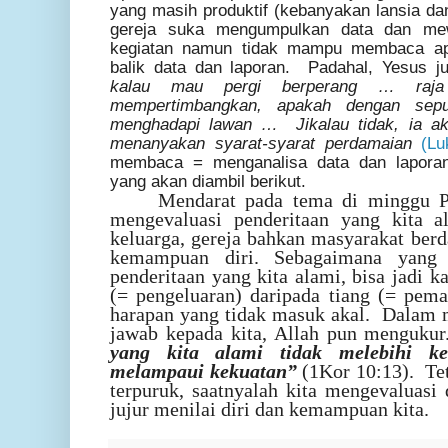
yang masih produktif (kebanyakan lansia 
gereja suka mengumpulkan data dan mew
kegiatan namun tidak mampu membaca apa
balik data dan laporan. Padahal, Yesus 
kalau mau pergi berperang … raj
mempertimbangkan, apakah dengan sepu
menghadapi lawan … Jikalau tidak, ia a
menanyakan syarat-syarat perdamaian
(Lu
membaca = menganalisa data dan lapora
yang akan diambil berikut.
Mendarat pada tema di minggu Pr
mengevaluasi penderitaan yang kita al
keluarga, gereja bahkan masyarakat ber
kemampuan diri. Sebagaimana yang t
penderitaan yang kita alami, bisa jadi k
(= pengeluaran) daripada tiang (= pem
harapan yang tidak masuk akal. Dalam 
jawab kepada kita, Allah pun mengukur
yang kita alami tidak melebihi k
melampaui kekuatan
”
(1Kor 10:13). Teta
terpuruk, saatnyalah kita mengevaluasi 
jujur menilai diri dan kemampuan kita.