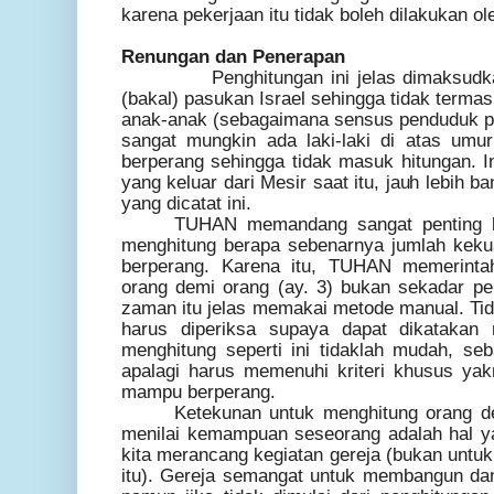
karena pekerjaan itu tidak boleh dilakukan o
Renungan dan Penerapan
Penghitungan ini jelas dimaksudkan 
(bakal) pasukan Israel sehingga tidak term
anak-anak (sebagaimana sensus penduduk p
sangat mungkin ada laki-laki di atas um
berperang sehingga tidak masuk hitungan. In
yang keluar dari Mesir saat itu, jauh lebih b
yang dicatat ini.
TUHAN memandang sangat penting b
menghitung berapa sebenarnya jumlah keku
berperang. Karena itu, TUHAN memerint
orang demi orang (ay. 3) bukan sekadar per
zaman itu jelas memakai metode manual. Tid
harus diperiksa supaya dapat dikataka
menghitung seperti ini tidaklah mudah, seb
apalagi harus memenuhi kriteri khusus yak
mampu berperang.
Ketekunan untuk menghitung orang de
menilai kemampuan seseorang adalah hal yan
kita merancang kegiatan gereja (bukan untu
itu). Gereja semangat untuk membangun da