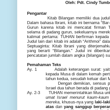
Oleh: Pdt. Cindy Tumb
Pengantar
Kitab Bilangan memiliki dua jud
Dalam bahasa Ibrani, kitab ini bernama “Bar
Gurun karena kitab ini mencatat firman
selama di padang gurun, sekeluarnya mereka 
kalimat pertama: TUHAN berfirman kepada 
Judul lain dari kitab ini adalah “Arithmoi” d
Septuaginta: Kitab Ibrani yang diterjema
yang berarti “Bilangan.” Judul ini diberika
pencatatan jumlah dalam angka (bilangan) su
Pemahaman Teks
Ay. 1 Adalah keterangan surat: yaitu
kepada Musa di dalam kemah pert
tahun kedua, sesudah keluar dari M
Dengan demikian, sensus pe
Israel dua tahun berada di padang 
Ay. 2-3 TUHAN memerintahkan Musa unt
umat Israel menurut kaum-kaum
mereka
, khusus-nya yang
laki-la
atas
dan
yang sanggup berperan