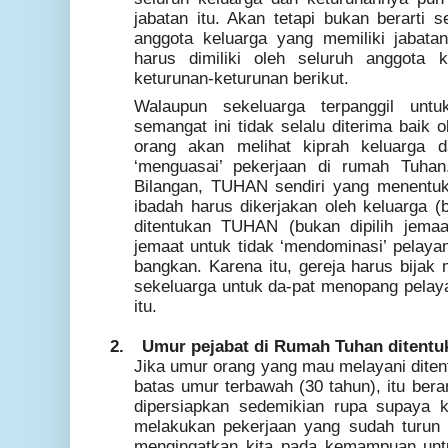
jabatan itu. Akan tetapi bukan berarti 
anggota keluarga yang memiliki jabata
harus dimiliki oleh seluruh anggota 
keturunan-keturunan berikut.
Walaupun sekeluarga terpanggil unt
semangat ini tidak selalu diterima baik 
orang akan melihat kiprah keluarga d
‘menguasai’ pekerjaan di rumah Tuhan
Bilangan, TUHAN sendiri yang menentu
ibadah harus dikerjakan oleh keluarga 
ditentukan TUHAN (bukan dipilih jemaa
jemaat untuk tidak ‘mendominasi’ pelayan
bangkan. Karena itu, gereja harus bija
sekeluarga untuk da-pat menopang pelaya
itu.
2.
Umur pejabat di Rumah Tuhan ditent
Jika umur orang yang mau melayani dite
batas umur terbawah (30 tahun),
itu ber
dipersiapkan sedemikian rupa supaya k
melakukan pekerjaan yang sudah turun 
mengingatkan kita pada kemampuan untu