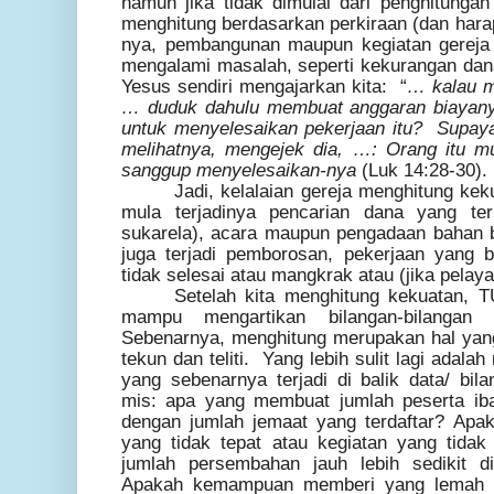
namun jika tidak dimulai dari penghitungan
menghitung berdasarkan perkiraan (dan har
nya, pembangunan maupun kegiatan gereja 
mengalami masalah, seperti kekurangan d
Yesus sendiri mengajarkan kita: “
… kalau m
… duduk dahulu membuat anggaran biayany
untuk menyelesaikan pekerjaan itu? Supa
melihatnya, mengejek dia, …: Orang itu mul
sanggup menyelesaikan-nya
(Luk 14:28-30).
Jadi, kelalaian gereja menghitung kek
mula terjadinya pencarian dana yang t
sukarela), acara maupun pengadaan bahan 
juga terjadi pemborosan, pekerjaan yang b
tidak selesai
atau mangkrak atau (jika pelaya
Setelah kita menghitung kekuatan, 
mampu mengartikan bilangan-bilangan 
Sebenarnya, menghitung merupakan hal yang t
tekun dan teliti. Yang lebih sulit lagi ada
yang sebenarnya terjadi di balik data/ bil
mis: apa yang membuat jumlah peserta iba
dengan jumlah jemaat yang terdaftar? Apa
yang tidak tepat atau kegiatan yang tid
jumlah persembahan jauh lebih sedikit d
Apakah kemampuan memberi yang lemah a