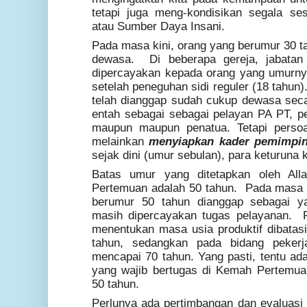
tetapi juga meng-kondisikan segala se
atau Sumber Daya Insani.
Pada masa kini, orang yang berumur 30 
dewasa. Di beberapa gereja, jabatan
dipercayakan kepada orang yang umurnya
setelah peneguhan sidi reguler (18 tahun
telah dianggap sudah cukup dewasa
seca
entah
sebagai
sebagai pelayan PA PT, pe
maupun
maupun penatua. Tetapi persoa
melainkan
menyiapkan kader pemimpin
sejak dini (umur sebulan), para keturuna 
Batas umur yang ditetapkan oleh All
Pertemuan adalah 50 tahun. Pada masa 
berumur 50 tahun dianggap sebagai ya
masih dipercayakan tugas pelayanan. P
menentukan masa usia produktif dibatas
tahun, sedangkan pada bidang pekerja
mencapai 70 tahun. Yang pasti, tentu a
yang wajib bertugas di Kemah Pertemua
50 tahun.
Perlunya ada pertimbangan dan evaluasi t