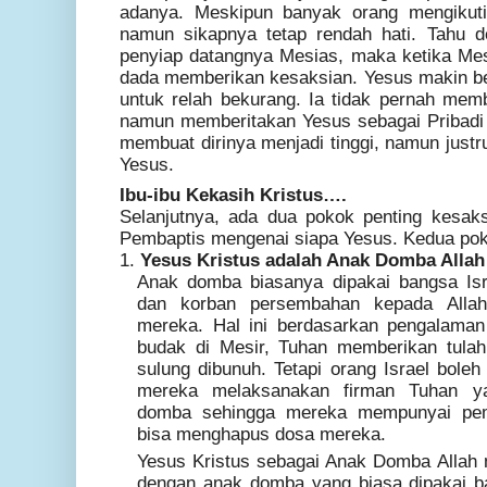
adanya. Meskipun banyak orang mengikuti
namun sikapnya tetap rendah hati. Tahu d
penyiap datangnya Mesias, maka ketika Mes
dada memberikan kesaksian. Yesus makin be
untuk relah bekurang. Ia tidak pernah membe
namun memberitakan Yesus sebagai Pribadi 
membuat dirinya menjadi tinggi, namun just
Yesus.
Ibu-ibu Kekasih Kristus….
Selanjutnya, ada dua pokok penting kesak
Pembaptis mengenai siapa Yesus. Kedua poko
1.
Yesus Kristus adalah Anak Domba Allah
Anak domba biasanya dipakai bangsa Isr
dan korban persembahan kepada Alla
mereka. Hal ini berdasarkan pengalaman
budak di Mesir, Tuhan memberikan tula
sulung dibunuh. Tetapi orang Israel boleh d
mereka melaksanakan firman Tuhan y
domba sehingga mereka mempunyai p
bisa menghapus dosa mereka.
Yesus Kristus sebagai Anak Domba Alla
dengan anak domba yang biasa dipakai b