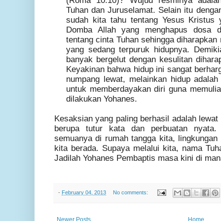
(Roma 10:10)? Wujud resminya adalah
Tuhan dan Juruselamat. Selain itu deng
sudah kita tahu tentang Yesus Kristus
Domba Allah yang menghapus dosa dun
tentang cinta Tuhan sehingga diharapka
yang sedang terpuruk hidupnya. Demik
banyak bergelut dengan kesulitan dihara
Keyakinan bahwa hidup ini sangat berhar
numpang lewat, melainkan hidup adala
untuk memberdayakan diri guna memuli
dilakukan Yohanes.
Kesaksian yang paling berhasil adalah lewat 
berupa tutur kata dan perbuatan nyata.
semuanya di rumah tangga kita, lingkungan
kita berada. Supaya melalui kita, nama Tuh
Jadilah Yohanes Pembaptis masa kini di man
-
February 04, 2013
No comments:
Newer Posts
Home