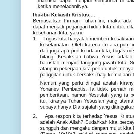
manusia dapat menjadi sempurna di da
ketika meneladaniNya.
Ibu-ibu Kekasih Kristus….
Berdasarkan Firman Tuhan ini, maka ada 
dapat menjadi pegangan hidup kita untuk di
keseharian kita, yakni:
1.
Tugas kita hanyalah memberi kesaksia
keselamatan. Oleh karena itu apa pun pos
dan juga apa pun keadaan kita, tugas me
hilang. Kesaksian bahwa Yesus adalah
haruslah menjadi tanggung-jawab kita. Se
ataupun pekerjaan kita perlu untuk menya
panggilan untuk bersaksi bagi kemuliaan 
Namun yang perlu diingat adalah kiranya
Yohanes Pembaptis. Ia tidak pernah m
pemberitaan, namun Yesuslah yang ia b
itu, kiranya Tuhan Yesuslah yang utama
supaya hanya Dia sajalah yang ditinggika
2.
Apa respon kita terhadap Yesus Kristu
adalah Anak Allah? Sudahkah kita perca
sungguh dan mengaku dengan mulut kita 