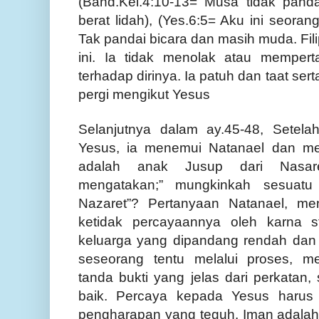
(Band.Kel.4:10-13= Musa tidak panda
berat lidah), (Yes.6:5= Aku ini seorang
Tak pandai bicara dan masih muda. Fil
ini. Ia tidak menolak atau memper
terhadap dirinya. Ia patuh dan taat s
pergi mengikut Yesus
Selanjutnya dalam ay.45-48, Setela
Yesus, ia menemui Natanael dan me
adalah anak Jusup dari Nasare
mengatakan;” mungkinkah sesuatu
Nazaret”? Pertanyaan Natanael, me
ketidak percayaannya oleh karna s
keluarga yang dipandang rendah dan 
seseorang tentu melalui proses, 
tanda bukti yang jelas dari perkatan
baik. Percaya kepada Yesus harus
pengharapan yang teguh. Iman adalah 