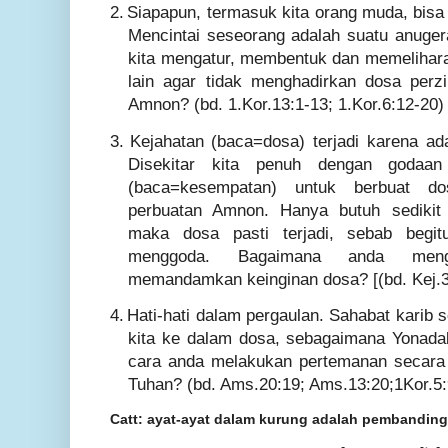
2.
Siapapun, termasuk kita orang muda, bisa
Mencintai seseorang adalah suatu anug
kita mengatur, membentuk dan memelihara 
lain agar tidak menghadirkan dosa perz
Amnon? (bd. 1.Kor.13:1-13; 1.Kor.6:12-20)
3.
Kejahatan (baca=dosa) terjadi karena a
Disekitar kita penuh dengan godaan
(baca=kesempatan) untuk berbuat do
perbuatan Amnon. Hanya butuh sediki
maka dosa pasti terjadi, sebab begi
menggoda. Bagaimana anda menge
memandamkan keinginan dosa? [(bd. Kej.39
4.
Hati-hati dalam pergaulan. Sahabat karib
kita ke dalam dosa, sebagaimana
Yonada
cara anda melakukan pertemanan secara 
Tuhan? (bd. Ams.20:19; Ams.13:20;1Kor.5:9
Catt: ayat-ayat dalam kurung adalah pembanding