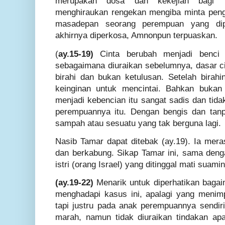
merupakan dosa dan kekejian bagi T
menghiraukan rengekan mengiba minta peng
masadepan seorang perempuan yang dipe
akhirnya diperkosa, Amnonpun terpuaskan.
(
ay.15-19)
Cinta berubah menjadi benci 
sebagaimana diuraikan sebelumnya, dasar ci
birahi dan bukan ketulusan. Setelah birahi
keinginan untuk mencintai. Bahkan bukan 
menjadi kebencian itu sangat sadis dan tidak
perempuannya itu. Dengan bengis dan tanp
sampah atau sesuatu yang tak berguna lagi.
Nasib Tamar dapat ditebak (ay.19). Ia meras
dan berkabung. Sikap Tamar ini, sama den
istri (orang Israel) yang ditinggal mati suami
(ay.19-22)
Menarik untuk diperhatikan baga
menghadapi kasus ini, apalagi yang menim
tapi justru pada anak perempuannya sendir
marah, namun tidak diuraikan tindakan ap