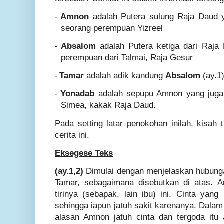
-
Amnon
adalah Putera sulung Raja Daud y
seorang perempuan Yizreel
-
Absalom
adalah Putera ketiga dari Raja
perempuan dari Talmai, Raja Gesur
-
Tamar
adalah adik kandung
Absalom
(ay.1
-
Yonadab
adalah sepupu Amnon yang juga 
Simea, kakak Raja Daud.
Pada setting latar penokohan inilah, kisah
cerita ini.
Eksegese Teks
(ay.1,2)
Dimulai dengan menjelaskan hubung
Tamar, sebagaimana disebutkan di atas. A
tirinya (sebapak, lain ibu) ini. Cinta yan
sehingga iapun jatuh sakit karenanya. Dala
alasan Amnon jatuh cinta dan tergoda itu