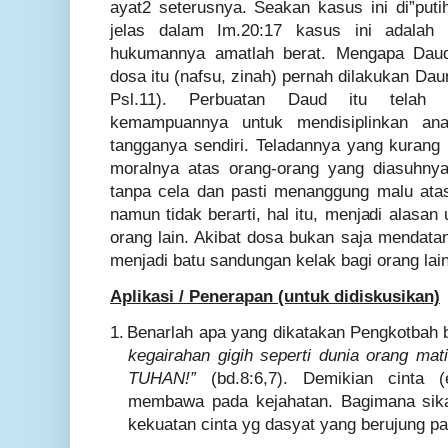
ayat2 seterusnya. Seakan kasus ini di”put
jelas dalam Im.20:17 kasus ini adala
hukumannya amatlah berat. Mengapa Daud 
dosa itu (nafsu, zinah) pernah dilakukan Da
Psl.11). Perbuatan Daud itu telah
kemampuannya untuk mendisiplinkan an
tangganya sendiri. Teladannya yang kuran
moralnya atas orang-orang yang diasuhn
tanpa cela dan pasti menanggung malu ata
namun tidak berarti, hal itu, menjadi alasa
orang lain. Akibat dosa bukan saja mendata
menjadi batu sandungan kelak bagi orang lain d
Aplikasi / Penerapan (untuk didiskusikan)
1.
Benarlah apa yang dikatakan Pengkotbah
kegairahan gigih seperti dunia orang mat
TUHAN!”
(bd.8:6,7). Demikian cinta 
membawa pada kejahatan. Bagimana sik
kekuatan cinta yg dasyat yang berujung p