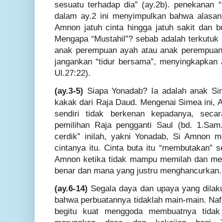
sesuatu terhadap dia” (ay.2b). penekanan 
dalam ay.2 ini menyimpulkan bahwa alasan
Amnon jatuh cinta hingga jatuh sakit dan b
Mengapa “Mustahil”? sebab adalah terkutuk j
anak perempuan ayah atau anak perempuan i
jangankan “tidur bersama”, menyingkapkan 
Ul.27:22).
(ay.3-5)
Siapa Yonadab? Ia adalah anak S
kakak dari Raja Daud. Mengenai Simea ini,
sendiri tidak berkenan kepadanya, seca
pemilihan Raja pengganti Saul (bd. 1.Sam.
cerdik” inilah, yakni Yonadab, Si Amnon 
cintanya itu. Cinta buta itu “membutakan” 
Amnon ketika tidak mampu memilah dan m
benar dan mana yang justru menghancurkan.
(ay.6-14)
Segala daya dan upaya yang dila
bahwa perbuatannya tidaklah main-main. Nafs
begitu kuat menggoda membuatnya tidak b