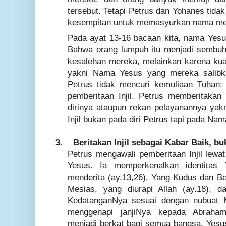
tersebut. Tetapi Petrus dan Yohanes tid
kesempitan untuk memasyurkan nama me
Pada ayat 13-16 bacaan kita, nama Yesus
Bahwa orang lumpuh itu menjadi sembu
kesalehan mereka, melainkan karena ku
yakni Nama Yesus yang mereka salibka
Petrus tidak mencuri kemuliaan Tuhan; 
pemberitaan Injil. Petrus memberitakan
dirinya ataupun rekan pelayanannya yak
Injil bukan pada diri Petrus tapi pada Na
3.
Beritakan Injil sebagai Kabar Baik, b
Petrus mengawali pemberitaan Injil lew
Yesus. Ia memperkenalkan identita
menderita (ay.13,26), Yang Kudus dan Be
Mesias, yang diurapi Allah (ay.18), d
KedatanganNya sesuai dengan nubuat 
menggenapi janjiNya kepada Abraha
menjadi berkat bagi semua bangsa. Yes