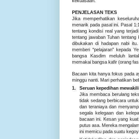
kekuasaan.
PENJELASAN TEKS
Jika memperhatikan keseluruh
menarik pada pasal ini. Pasal 1
tentang kondisi real yang terja
tentang jawaban Tuhan tentang
dibukakan di hadapan nabi it
memberi “pelajaran” kepada Ye
bangsa Kasdim meluluh lanta
memakai bangsa kafir (orang fa
Bacaan kita hanya fokus pada a
minggu nanti. Mari perhatikan be
1.
Seruan kepedihan mewakili 
Jika membaca berulang teks
tidak sedang berbicara untuk 
dan teraniaya dan menyampa
segala kelegaan dan kelepa
bacaan ini. Kesan yang kua
putus asa. Mereka mengalami
ini memicu pada suatu kego