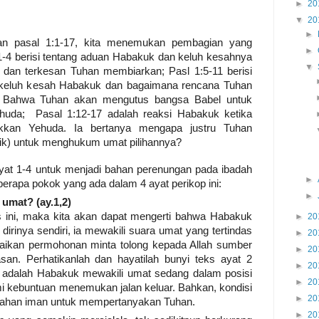
►
20
▼
20
►
an pasal 1:1-17, kita menemukan pembagian yang
►
:1-4 berisi tentang aduan Habakuk dan keluh kesahnya
▼
di dan terkesan Tuhan membiarkan; Pasl 1:5-11 berisi
 keluh kesah Habakuk dan bagaimana rencana Tuhan
u. Bahwa Tuhan akan mengutus bangsa Babel untuk
huda;
Pasal 1:12-17 adalah reaksi Habakuk ketika
kkan Yehuda. Ia bertanya mengapa justru Tuhan
sik) untuk menghukum umat pilihannya?
yat 1-4 untuk menjadi bahan perenungan pada ibadah
►
berapa pokok yang ada dalam 4 ayat perikop ini:
►
umat? (ay.1,2)
 ini, maka kita akan dapat mengerti bahwa Habakuk
►
20
dirinya sendiri, ia mewakili suara umat yang tertindas
►
20
ikan permohonan minta tolong kepada Allah sumber
►
20
san. Perhatikanlah dan hayatilah bunyi teks ayat 2
►
20
t adalah Habakuk mewakili umat sedang dalam posisi
►
20
 kebuntuan menemukan jalan keluar. Bahkan, kondisi
►
20
yahan iman untuk mempertanyakan Tuhan.
►
20