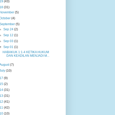
19
(43)
18
(31)
November
(5)
October
(4)
September
(5)
►
Sep 24
(2)
►
Sep 12
(1)
►
Sep 03
(1)
▼
Sep 01
(1)
HABAKUK 1:1-4 KETIKA HUKUM
DAN KEADILAN MENJADI M...
August
(7)
July
(10)
17
(9)
15
(2)
14
(31)
13
(31)
12
(41)
11
(42)
10
(10)