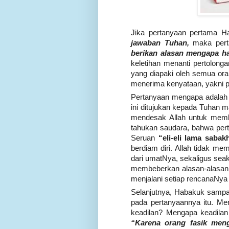
Jika pertanyaan pertama 
jawaban Tuhan,
maka perta
berikan alasan mengapa hal 
keletihan menanti pertolon
yang diapaki oleh semua oran
menerima kenyataan, yakni 
Pertanyaan mengapa adalah p
ini ditujukan kepada Tuhan 
mendesak Allah untuk member
tahukan saudara, bahwa pe
Seruan
“eli-eli lama sabak
berdiam diri. Allah tidak m
dari umatNya, sekaligus s
membeberkan alasan-alasan d
menjalani setiap rencanaNya y
Selanjutnya, Habakuk sampai
pada pertanyaannya itu. Me
keadilan? Mengapa keadilan 
“Karena orang fasik men