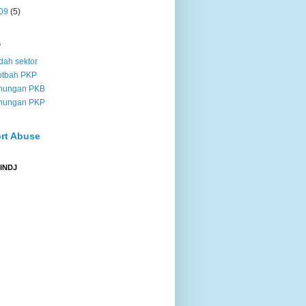
09
(5)
s
dah sektor
otbah PKP
nungan PKB
nungan PKP
rt Abuse
 INDJ