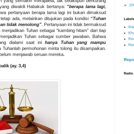
n yang semakin merajalela, tak sedikitpun berkurang
►
20
yang diwakili Habakuk bertanya:
“berapa lama lagi,
hwa pertanyaan berapa lama lagi ini bukan dimaksud
i tetap ada, melainkan ditujukan pada kondisi
“Tuhan
Label
an tidak menolong”
. Pertanyaan ini tidak bermaksud
iba
menjadikan Tuhan sebagai “kambing hitam” dari tiap
Kh
ru menjadikan Tuhan sebagai sumber jawaban. Bahwa
Re
ng dialami saat ini
hanya Tuhan yang mampu
Re
a Tuhanlah permohonan minta tolong itu disampaikan.
 belum menjawab seruan mereka.
Repo
lik (ay. 3,4)
Radio