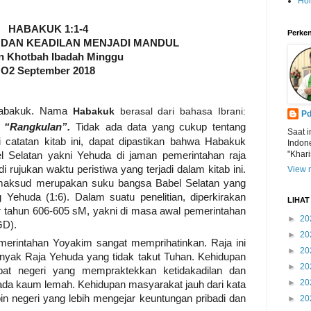
Ho
HABAKUK 1:1-4
Perken
 DAN KEADILAN MENJADI MANDUL
n Khotbah Ibadah Minggu
O2 September 2018
i Habakuk. Nama
Habakuk
berasal dari
bahasa Ibrani
:
Pd
“Rangkulan”.
Tidak ada data yang cukup tentang
Saat i
i catatan kitab ini, dapat dipastikan bahwa Habakuk
Indon
"Khari
l Selatan yakni Yehuda di jaman pemerintahan raja
 rujukan waktu peristiwa yang terjadi dalam kitab ini.
View m
maksud merupakan suku bangsa Babel Selatan yang
Yehuda (1:6). Dalam suatu penelitian, diperkirakan
LIHA
tar tahun 606-605 sM, yakni di masa awal pemerintahan
►
20
GD).
►
20
emerintahan Yoyakim sangat memprihatinkan. Raja ini
►
20
anyak Raja Yehuda yang tidak takut Tuhan. Kehidupan
►
20
bat negeri yang mempraktekkan ketidakadilan dan
►
20
ada kaum lemah. Kehidupan masyarakat jauh dari kata
n negeri yang lebih mengejar keuntungan pribadi dan
►
20