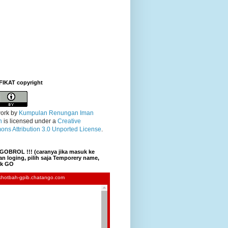
FIKAT copyright
ork
by
Kumpulan Renungan Iman
n
is licensed under a
Creative
ns Attribution 3.0 Unported License
.
GOBROL !!! (caranya jika masuk ke
n loging, pilih saja Temporery name,
lik GO