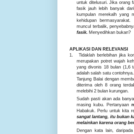
untuk ditelusuri. Jika orang
fasik jauh lebih banyak dar
kumpulan merekalh yang m
kehidupan bermasyarakat. P
muncul terbalik, penyebabn
fasik.
Menyedihkan bukan?
APLIKASI DAN RELEVANSI
1.
Tidaklah berlebihan jika ko
merupakan potret wajah kehi
yang divonis 18 bulan (1,6
adalah salah satu contohnya.
Tanjung Balai dengan memb
diterima oleh 8 orang terd
melebihi 2 bulan kurungan.
Sudah pasti akan ada banya
masing kubu. Pertanyaan
Habakuk. Perlu untuk kita
sangat lantang, itu bukan k
melainkan karena orang be
Dengan kata lain, daripad