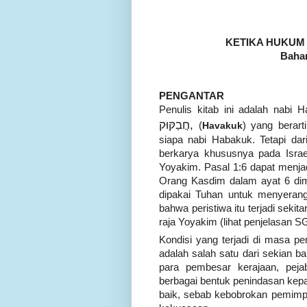
KETIKA HUKUM
Baha
PENGANTAR
Penulis kitab ini adalah nab
חֲבַקּוּק
,
(
Havakuk
) yang berarti
siapa nabi Habakuk. Tetapi dar
berkarya khususnya pada Israe
Yoyakim. Pasal 1:6 dapat menjadi
Orang Kasdim dalam ayat 6 di
dipakai Tuhan untuk menyerang 
bahwa peristiwa itu terjadi seki
raja Yoyakim (lihat penjelasan S
Kondisi yang terjadi di masa p
adalah salah satu dari sekian b
para pembesar kerajaan, peja
berbagai bentuk penindasan kep
baik, sebab kebobrokan pemimpi