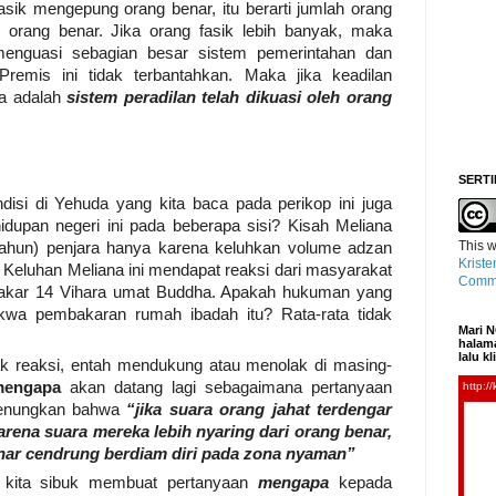
 fasik mengepung orang benar, itu berarti jumlah orang
i orang benar. Jika orang fasik lebih banyak, maka
enguasi sebagian besar sistem pemerintahan dan
remis ini tidak terbantahkan. Maka jika keadilan
ya adalah
sistem peradilan telah dikuasi oleh orang
SERTI
ndisi di Yehuda yang kita baca pada perikop ini juga
dupan negeri ini pada beberapa sisi? Kisah Meliana
This
w
 tahun) penjara hanya karena keluhkan volume adzan
Kriste
 Keluhan Meliana ini mendapat reaksi dari masyarakat
Commo
akar 14 Vihara umat Buddha. Apakah hukuman yang
akwa pembakaran rumah ibadah itu? Rata-rata tidak
Mari N
halama
lalu k
k reaksi, entah mendukung atau menolak di masing-
mengapa
akan datang lagi sebagaimana pertanyaan
 renungkan bahwa
“jika suara orang jahat terdengar
arena suara mereka lebih nyaring dari orang benar,
nar cendrung berdiam diri pada zona nyaman”
a kita sibuk membuat pertanyaan
mengapa
kepada