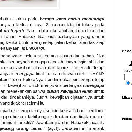
Habakuk fokus pada
berapa lama harus menunggu
nyaan kedua di ayat 3 bacaan kita ini fokus pada
itu terjadi.
Yah... dalam kerapuhan, kepedihan dan
gan Tuhan, Habakuk tiba pada pertanyaan yang umum
g ketika buntu menghadapi jalan keluar atau tak siap
pertanyaan:
MENGAPA.
CARA 
ertanyaan ingin tahu tentang alasan dan sebab. Jika
maka pertanyaan mengapa adalah upaya ingin tahu dan
ikan jawaban alasan dari kondisi ini terjadi. Tetapi
Ketik
rtanyaan
mengapa
tidak pernah dijawab oleh TUHAN?
htani”
oleh PuteraNya sendiri sekalipun, Sorga tetap
emiliki kewajiban untuk menjawab pertanyaan
mengapa
eakan menekankan bahwa
bukan kewajiban Allah
untuk
ari tindakanNya. Justru kewajiban ciptaanNya untuk
Lihat 
ang tidak terselami itu.
 pada kesempulannya sendiri ketika Tuhan “berdiam”
ngapa hukum kehilanagn kekuatan dan tidak muncul
Follo
muncul terbalik? Jawaban jitu dari Habakuk adalah:
gepung orang benar”
(ay.4)
.
Jawaban ini menarik