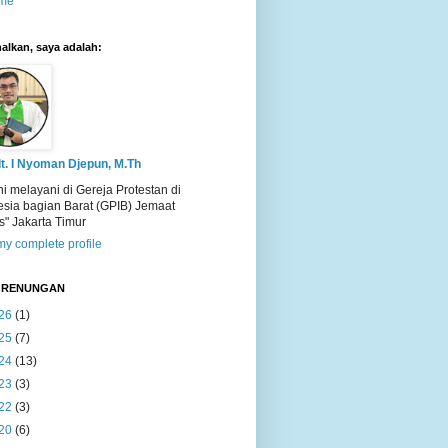
me
alkan, saya adalah:
t. I Nyoman Djepun, M.Th
ni melayani di Gereja Protestan di
esia bagian Barat (GPIB) Jemaat
s" Jakarta Timur
y complete profile
T RENUNGAN
26
(1)
25
(7)
24
(13)
23
(3)
22
(3)
20
(6)