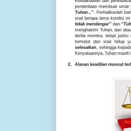
Ketidakadilan dan penindasa
penderitaan membuat umat 
Tuhan...”
. Perhatikanlah ba
soal berapa lama kondisi in
tidak mendengar”
dan
“Tuh
menghakimi Tuhan, dan atau 
derita mereka, tetapi just
kemelut dan soal hidup ya
selesaikan
, sehingga kepad
Kenyataannya, Tuhan masih
2.
Alasan keadilan muncul terba