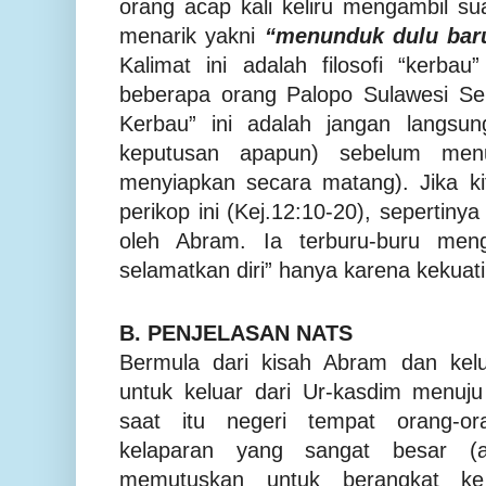
orang acap kali keliru mengambil sua
menarik yakni
“menunduk dulu bar
Kalimat ini adalah filosofi “kerba
beberapa orang Palopo Sulawesi Sela
Kerbau” ini adalah jangan langsu
keputusan apapun) sebelum men
menyiapkan secara matang). Jika k
perikop ini (Kej.12:10-20), sepertinya
oleh Abram. Ia terburu-buru meng
selamatkan diri” hanya karena kekuat
B. PENJELASAN NATS
Bermula dari kisah Abram dan kelu
untuk keluar dari Ur-kasdim menuj
saat itu negeri tempat orang-o
kelaparan yang sangat besar (a
memutuskan untuk berangkat ke 