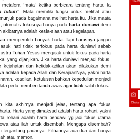
tafora “mata” ketika berbicara tentang harta. Ia
ta tubuh”
. Mata memiliki fungsi untuk melihat atau
unjuk pada bagaimana melihat harta itu. Jika maata
am, otomatis fokusnya hanya pada
harta duniawi
demi
n akibatnya adalah kesia-siaan atau kegelapan.
tau memperoleh banyak harta. Tapi harusnya jangan
masuk hati tidak terfokus pada harta duniawi sebab
ustru Tuhan Yesus mengajak untuk fokus pada harta
al yang dijanjikan. Jika harta duniawi menjadi fokus,
kejahatan dan ketidak-adilan akan dilakukan demi
ya adalah kepada Allah dan KerajaanNya, yakni harta
naran, keadilan, ketulusan bahkan kepedulian menjadi
kita perlu memberi tanda awas agar tidak salah fokus.
n kita akhirnya menjadi jelas, tentang apa fokus
arta. Harta yang dimaksud adalah harta rohani, yakni
arta rohani adalah harta bendawi yg jadi fokus utama
dewa atau ilah untuk disembah. Mengapa disembah?
n tergantung padanya. Pilihannya ada dua dan hanya
Allah atau mamon.