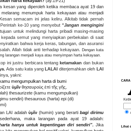
lkan harta kekayaan?
(ay.19-21)
na kesan yang diperoleh ketika membaca ayat 19 dan
s melarang menumpuk harta kekayaan atau menjadi
Kesan semacam ini jelas keliru. Alkitab tidak pernah
. Perintah ke-10 yang menyebut
“Jangan mengingini
tujuan untuk melindungi harta pribadi masing-masing
ar kepada semut yang menyiapkan perbekalan di saat
nyiratkan bahwa kerja keras, tabungan, dan asuransi
 salah. Allah tidak anti terhadap kekayaan.
Dengan kata
entang larangan menjadi kaya atau menyimpan harta kekayaan.
op ini justru berbicara tentang
ketamakan
dan bukan
ya.
Ada satu kata yang
LALAI
diterjemahkan oleh
LAI
inya, yakni:
CARA 
kamu mengumpulkan harta di bumi
ρίζετε
ὑμῖν
θησαυροὺς ἐπὶ τῆς γῆς,
nlah) thesaurizete (kamu mengumpulkan)
mu sendiri) thesaurous (harta) epi (di)
Ketik
umi)
han LAI adalah
ὑμῖν
(humin)
yang berarti
bagi dirimu
ederhana, maka larangan pada ayat 19 adalah:
rta hanya untuk kepentingan diri sendiri”.
Jika
Lihat 
ka kita menemukan hal positif yakni, kumpulkan harta