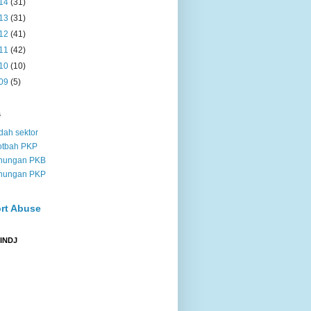
14
(31)
13
(31)
12
(41)
11
(42)
10
(10)
09
(5)
s
dah sektor
otbah PKP
nungan PKB
nungan PKP
rt Abuse
 INDJ