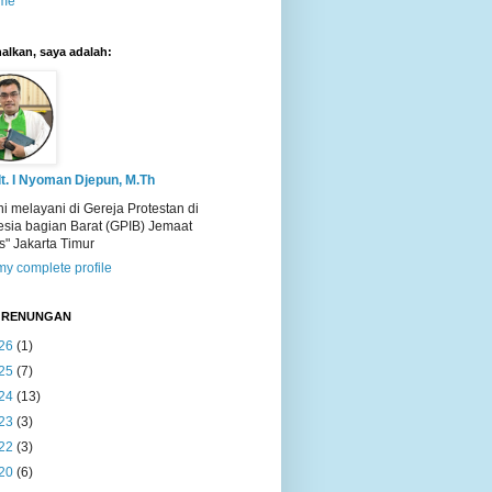
me
alkan, saya adalah:
t. I Nyoman Djepun, M.Th
ni melayani di Gereja Protestan di
esia bagian Barat (GPIB) Jemaat
s" Jakarta Timur
y complete profile
T RENUNGAN
26
(1)
25
(7)
24
(13)
23
(3)
22
(3)
20
(6)