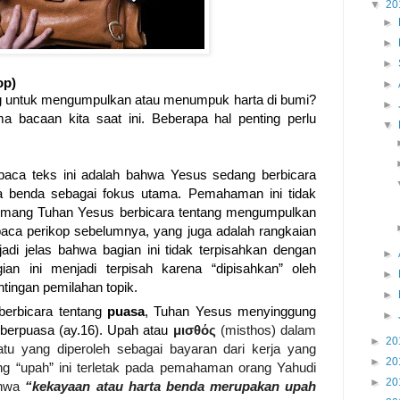
▼
20
►
►
►
op)
►
 untuk mengumpulkan atau menumpuk harta di bumi?
►
a bacaan kita saat ini. Beberapa hal penting perlu
▼
aca teks ini adalah bahwa Yesus sedang berbicara
a benda sebagai fokus utama. Pemahaman ini tidak
emang Tuhan Yesus berbicara tentang mengumpulkan
aca perikop sebelumnya, yang juga adalah rangkaian
adi jelas bahwa bagian ini tidak terpisahkan dengan
►
gian ini
menjadi terpisah karena “dipisahkan” oleh
►
tingan pemilahan topik.
►
berbicara tentang
puasa
, Tuhan Yesus menyinggung
►
 berpuasa (ay.16). Upah atau
μισθός
(misthos) dalam
►
20
atu yang diperoleh sebagai bayaran dari kerja yang
►
20
ng “upah” ini terletak pada pemahaman orang Yahudi
►
20
ahwa
“kekayaan atau harta benda merupakan upah