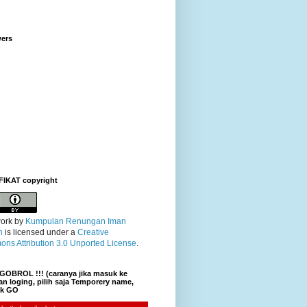
wers
FIKAT copyright
ork
by
Kumpulan Renungan Iman
n
is licensed under a
Creative
ns Attribution 3.0 Unported License
.
GOBROL !!! (caranya jika masuk ke
n loging, pilih saja Temporery name,
lik GO