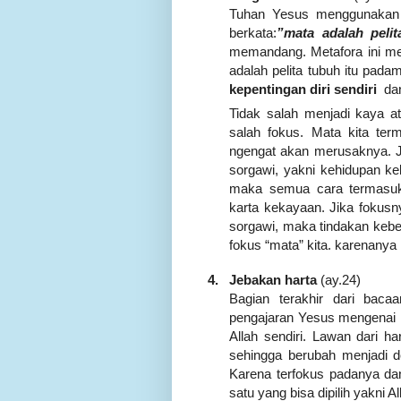
Tuhan Yesus menggunakan me
berkata:
”
mata adalah peli
memandang. Metafora ini men
adalah pelita tubuh itu pad
kepentingan diri sendiri
da
Tidak salah menjadi kaya a
salah fokus. Mata kita ter
ngengat akan merusaknya. J
sorgawi, yakni kehidupan kek
maka semua cara termasuk 
karta kekayaan. Jika fokusn
sorgawi, maka tindakan kebe
fokus “mata” kita. karenanya 
4.
Jebakan harta
(ay.24)
Bagian terakhir dari bacaa
pengajaran Yesus mengenai h
Allah sendiri. Lawan dari h
sehingga berubah menjadi 
Karena terfokus padanya da
satu yang bisa dipilih yakni 