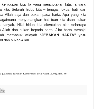
l kehidupan kita. Ia yang menciptakan kita. Ia yang
 kita. Seluruh hidup kita – tenaga, fokus, hati, dan
da Allah saja
dan bukan pada harta
. Apa yang kita
 bagaimana menyenangkan hati tuan kita
dsan bukan
a banyak
. Nilai hidup kita ditentukan oleh seberapa
 Allah
dan bukan kepada harta
.
Jika harta menajdi
 telah memasuk wilayah
“JEBAKAN HARTA”
yaitu
ON
dan bukan Allah.
yu (Jakarta: Yayasan Komunikasi Bina Kasih, 2003), hlm. 76