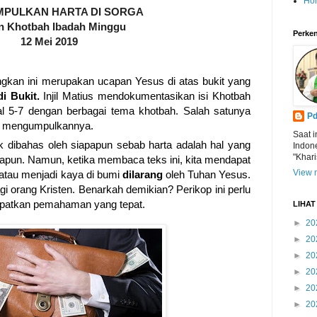
Ho
PULKAN HARTA DI SORGA
n Khotbah Ibadah Minggu
Perken
12
Mei
201
9
ngkan ini merupakan ucapan Yesus di atas bukit yang
i Bukit.
Injil Matius mendokumentasikan isi Khotbah
al 5-7 dengan berbagai tema khotbah. Salah satunya
Pd
na mengumpulkannya.
Saat i
k dibahas oleh siapapun sebab harta adalah hal yang
Indon
"Khari
siapapun. Namun, ketika membaca teks ini, kita mendapat
View m
atau menjadi kaya di bumi
dilarang
oleh Tuhan Yesus.
gi orang Kristen. Benarkah demikian?
Perikop
ini perlu
apatkan pemahaman yang tepat.
LIHA
►
20
►
20
►
20
►
20
►
20
►
20