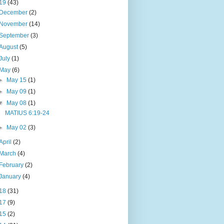
19
(43)
December
(2)
November
(14)
September
(3)
August
(5)
July
(1)
May
(6)
►
May 15
(1)
►
May 09
(1)
▼
May 08
(1)
MATIUS 6:19-24
►
May 02
(3)
April
(2)
March
(4)
February
(2)
January
(4)
18
(31)
17
(9)
15
(2)