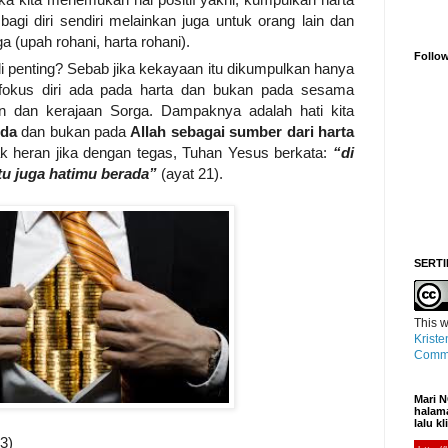
agi diri sendiri melainkan juga untuk orang lain dan
 (upah rohani, harta rohani).
Follo
i penting? Sebab jika kekayaan itu dikumpulkan hanya
is fokus diri ada pada harta dan bukan pada sesama
 dan kerajaan Sorga. Dampaknya adalah hati kita
nda
dan bukan pada
Allah sebagai sumber dari harta
ak heran jika dengan tegas, Tuhan Yesus berkata:
“di
tu juga hatimu berada”
(ayat 21).
SERTI
This
w
Kriste
Commo
Mari N
halama
lalu k
3)