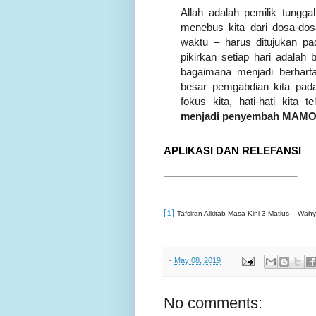
Allah adalah pemilik tungga
menebus kita dari dosa-dosa
waktu – harus ditujukan pa
pikirkan setiap hari adalah
bagaimana menjadi berhart
besar
pemgabdian
kita pada
fokus kita, hati-hati kita
menjadi penyembah MAM
APLIKASI DAN RELEFANSI
[1]
Tafsiran Alkitab Masa Kini 3 Matius – Wah
-
May 08, 2019
No comments: