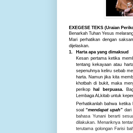
EXEGESE TEKS (Uraian Perik
Benarkah Tuhan Yesus melarang
Mari perhatikan dengan saksam
dijelaskan.
1.
Harta apa yang dimaksud
Kesan pertama ketika memb
tentang kekayaan atau hart
sepenuhnya keliru sebab m
harta. Namun jika kita memb
khotbah di bukit, maka menj
perikop
hal berpuasa.
Ba
Lembaga ALkitab untuk kepen
Perhatikanlah bahwa ketika 
soal
“mendapat upah”
dari
b
ahasa Yunani berarti sesu
dilakukan. Menariknya tenta
terutama golongan Farisi b