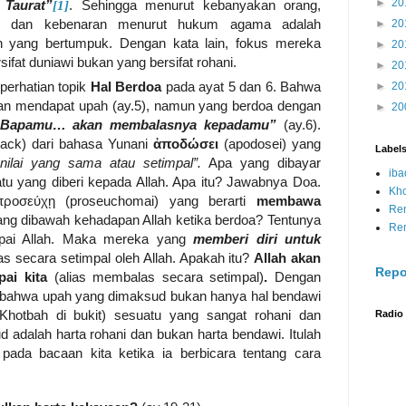
►
20
Taurat”
[1]
. Sehingga menurut kebanyakan orang,
an dan kebenaran menurut hukum agama adalah
►
20
 yang bertumpuk. Dengan kata lain, fokus mereka
►
20
sifat duniawi bukan yang bersifat rohani.
►
20
perhatian topik
Hal Berdoa
pada ayat 5 dan 6. Bahwa
►
20
kan mendapat upah (ay.5), namun yang berdoa dengan
►
20
“Bapamu… akan membalasnya kepadamu”
(ay.6).
back) dari bahasa Yunani
ἀποδώσει
(apodosei) yang
Label
lai yang sama atau setimpal”.
Apa yang dibayar
iba
atu yang diberi kepada Allah. Apa itu? Jawabnya Doa.
Kh
προσεύχῃ (
proseuchomai
) yang berarti
membawa
Re
ng dibawah kehadapan Allah ketika berdoa? Tentunya
Re
pai Allah. Maka mereka yang
memberi diri untuk
as secara setimpal oleh Allah. Apakah itu?
Allah akan
Repo
pai kita
(alias membalas secara setimpal)
.
Dengan
 bahwa upah yang dimaksud bukan hanya hal bendawi
Khotbah di bukit) sesuatu yang sangat rohani dan
Radio
ud adalah harta rohani dan bukan harta bendawi. Itulah
ada bacaan kita ketika ia berbicara tentang cara