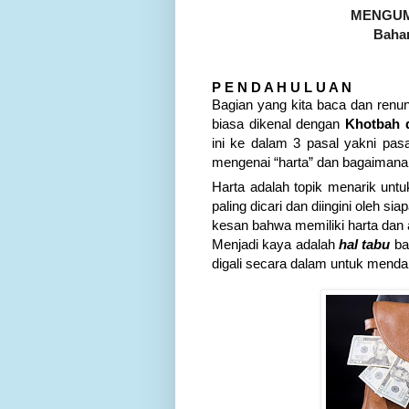
MENGUM
Baha
P E N D A H U L U A N
Bagian yang kita baca dan renu
biasa dikenal dengan
Khotbah d
ini ke dalam 3 pasal yakni pas
mengenai “harta” dan bagaima
Harta adalah topik menarik untu
paling dicari dan diingini oleh 
kesan bahwa memiliki harta dan 
Menjadi kaya adalah
hal tabu
ba
digali secara dalam untuk mend