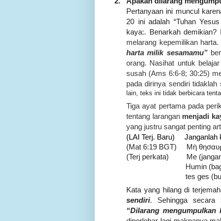
2.
Apakah dilarang mengumpu
Pertanyaan ini muncul kare
20 ini adalah “Tuhan Yesu
kaya:. Benarkah
demikian?
melarang kepemilikan harta
harta milik sesamamu”
ber
orang. Nasihat untuk belaj
susah (Ams 6:6-8; 30:25) me
pada dirinya sendiri tidaklah
lain, teks ini tidak berbicara t
Tiga ayat pertama pada perik
tentang larangan
menjadi ka
yang justru sangat penting art
(LAI Terj. Baru)
Janganlah 
(Mat 6:19 BGT)
Μὴ θησαυ
(Terj perkata)
Me (janga
Humin (bagi
tes ges (b
Kata yang hilang di terjema
sendiri
.
Sehingga secara s
“Dilarang mengumpulkan ha
diperlebar lagi maknanya ma