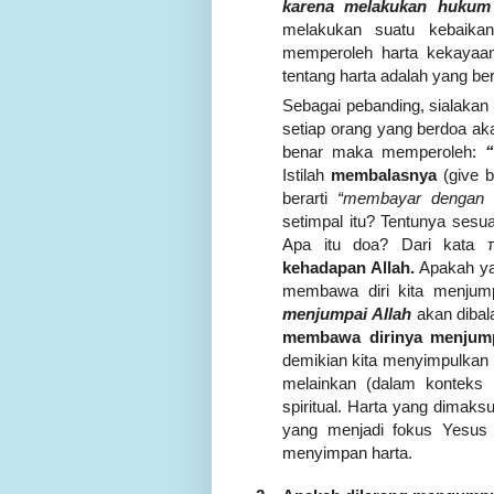
karena melakukan hukum 
melakukan suatu kebaik
memperoleh harta kekayaan
tentang harta adalah yang ber
Sebagai pebanding, sialakan 
setiap orang yang berdoa a
benar maka memperoleh:
Istilah
membalasnya
(give 
berarti
“membayar dengan ni
setimpal itu? Tentunya sesu
Apa itu doa? Dari kata
kehadapan Allah.
Apakah ya
membawa diri kita menjum
menjumpai Allah
akan dibal
membawa dirinya menjum
demikian kita menyimpulkan
melainkan (dalam konteks 
spiritual. Harta yang dimaks
yang menjadi fokus Yesus p
menyimpan harta.