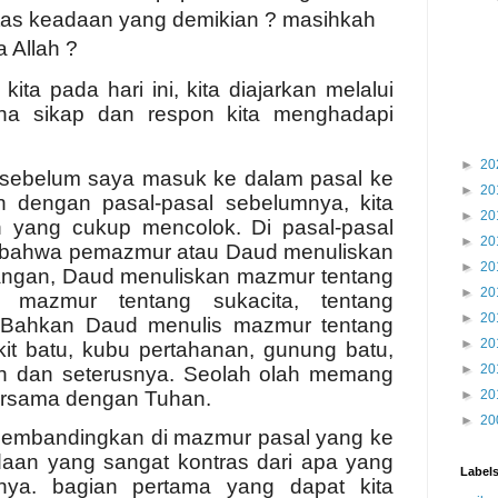
 atas keadaan yang demikian ? masihkah
a Allah ?
ta pada hari ini, kita diajarkan melalui
a sikap dan respon kita menghadapi
►
20
 sebelum saya masuk ke dalam pasal ke
►
20
n dengan pasal-pasal sebelumnya, kita
►
20
n yang cukup mencolok. Di pasal-pasal
►
20
t bahwa pemazmur atau Daud menuliskan
►
20
ngan, Daud menuliskan mazmur tentang
►
20
 mazmur tentang sukacita, tentang
►
20
. Bahkan Daud menulis mazmur tentang
►
20
it batu, kubu pertahanan, gunung batu,
►
20
uh dan seterusnya. Seolah olah memang
bersama dengan Tuhan.
►
20
►
20
 membandingkan di mazmur pasal yang ke
daan yang sangat kontras dari apa yang
Label
nya. bagian pertama yang dapat kita