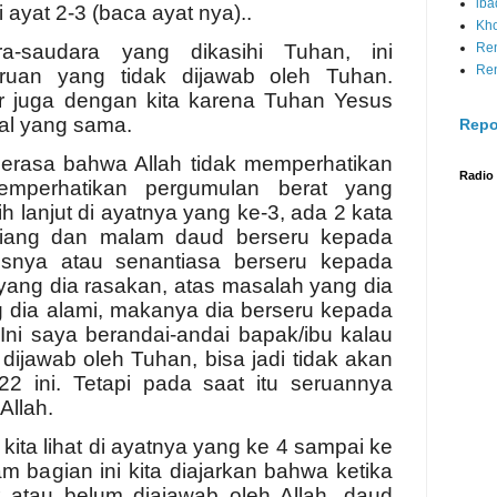
iba
i ayat 2-3 (baca ayat nya)..
Kh
a-saudara yang dikasihi Tuhan, ini
Re
Re
ruan yang tidak dijawab oleh Tuhan.
ar juga dengan kita karena Tuhan Yesus
al yang sama.
Repo
merasa bahwa Allah tidak memperhatikan
Radio
memperhatikan pergumulan berat yang
h lanjut di ayatnya yang ke-3, ada 2 kata
Siang dan malam daud berseru kepada
tusnya atau senantiasa berseru kepada
ang dia rasakan, atas masalah yang dia
g dia alami, makanya dia berseru kepada
Ini saya berandai-andai bapak/ibu kalau
dijawab oleh Tuhan, bisa jadi tidak akan
2 ini. Tetapi pada saat itu seruannya
Allah.
kita lihat di ayatnya yang ke 4 sampai ke
am bagian ini kita diajarkan bahwa ketika
 atau belum diajawab oleh Allah, daud