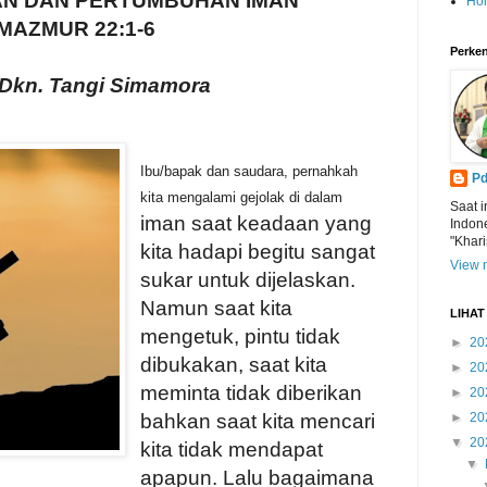
N DAN PERTUMBUHAN IMAN
Ho
MAZMUR 22:1-6
Perken
 Dkn. Tangi Simamora
Ibu/bapak dan saudara, pernahkah
Pd
kita mengalami gejolak di dalam
Saat i
iman saat keadaan yang
Indon
"Khari
kita hadapi begitu sangat
View m
sukar untuk dijelaskan.
Namun saat kita
LIHA
mengetuk, pintu tidak
►
20
dibukakan, saat kita
►
20
meminta tidak diberikan
►
20
bahkan saat kita mencari
►
20
▼
20
kita tidak mendapat
▼
apapun. Lalu bagaimana