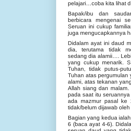
pelajari…coba kita lihat d
Bapak/ibu dan saudar
berbicara mengenai se
Seruan ini cukup famili
juga mengucapkannya h
Didalam ayat ini daud 
dia, terutama tidak 
sedang dia alamii…. Lebi
yang cukup menarik. 
Tuhan, tidak putus-pu
Tuhan atas pergumulan y
alami, atas tekanan yan
Allah siang dan malam. 
pada saat itu seruannya 
ada mazmur pasal ke 2
tidak/belum dijawab oleh 
Bagian yang kedua ialah 
6 (baca ayat 4-6). Didal
seruan daud yang tidak