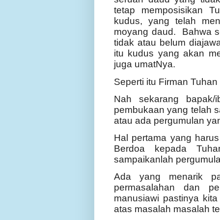
tetap memposisikan T
kudus, yang telah men
moyang daud. Bahwa se
tidak atau belum diajaw
itu kudus yang akan me
juga umatNya.
Seperti itu Firman Tuhan 
Nah sekarang bapak/ib
pembukaan yang telah s
atau ada pergumulan yang
Hal pertama yang harus 
Berdoa kepada Tuhan
sampaikanlah pergumulan
Ada yang menarik pa
permasalahan dan per
manusiawi pastinya kit
atas masalah masalah ter