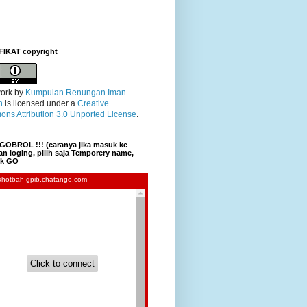
FIKAT copyright
ork
by
Kumpulan Renungan Iman
n
is licensed under a
Creative
ns Attribution 3.0 Unported License
.
GOBROL !!! (caranya jika masuk ke
n loging, pilih saja Temporery name,
lik GO