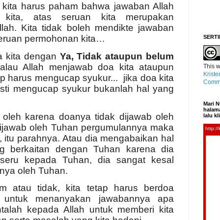
, kita harus paham bahwa jawaban Allah
kita, atas seruan kita merupakan
lah. Kita tidak boleh mendikte jawaban
 seruan permohonan kita…
SERTI
a kita dengan
Ya, Tidak ataupun belum
kalau Allah menjawab doa kita ataupun
This
w
Kriste
ap harus mengucap syukur... jika doa kita
Commo
asti mengucap syukur bukanlah hal yang
Mari N
halama
 oleh karena doanya tidak dijawab oleh
lalu k
ijawab oleh Tuhan pergumulannya maka
 itu parahnya. Atau dia mengabaikan hal
ang berkaitan dengan Tuhan karena dia
seru kepada Tuhan, dia sangat kesal
anya oleh Tuhan.
m atau tidak, kita tetap harus berdoa
 untuk menanyakan jawabannya apa
ntalah kepada Allah untuk memberi kita