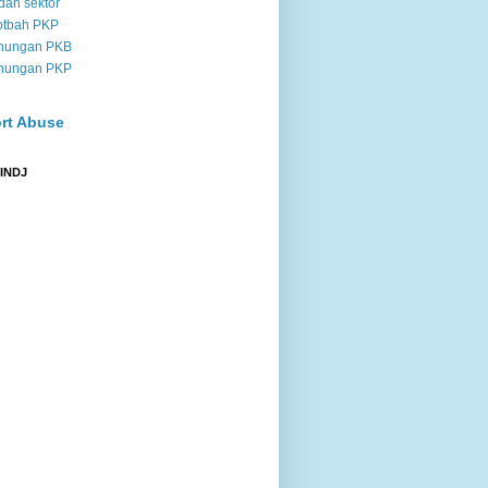
dah sektor
otbah PKP
nungan PKB
nungan PKP
rt Abuse
 INDJ