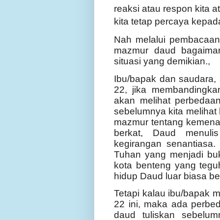
reaksi atau respon kita
kita tetap percaya kepad
Nah melalui pembacaan ki
mazmur daud bagaiman
situasi yang demikian.,
Ibu/bapak dan saudara,
22, jika membandingka
akan melihat perbedaa
sebelumnya kita meliha
mazmur tentang kemena
berkat, Daud menulis
kegirangan senantiasa
Tuhan yang menjadi buk
kota benteng yang teg
hidup Daud luar biasa 
Tetapi kalau ibu/bapak
22 ini, maka ada perbe
daud tuliskan sebelum