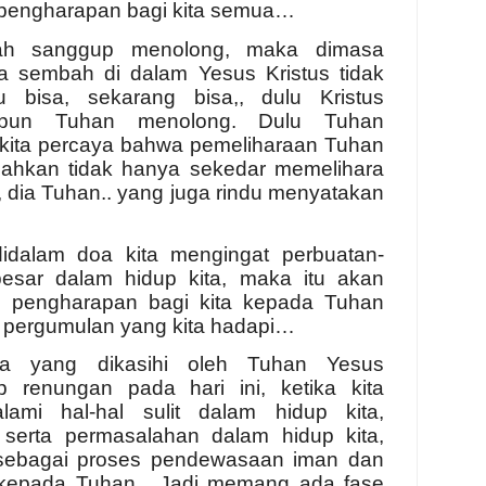
pengharapan bagi kita semua…
lah sanggup menolong, maka dimasa
ta sembah di dalam Yesus Kristus tidak
 bisa, sekarang bisa,, dulu Kristus
 pun Tuhan menolong. Dulu Tuhan
n kita percaya bahwa pemeliharaan Tuhan
Bahkan tidak hanya sekedar memelihara
 dia Tuhan.. yang juga rindu menyatakan
didalam doa kita mengingat perbuatan-
besar dalam hidup kita, maka itu akan
 pengharapan bagi kita kepada Tuhan
 pergumulan yang kita hadapi…
ra yang dikasihi oleh Tuhan Yesus
up renungan pada hari ini, ketika kita
lami hal-hal sulit dalam hidup kita,
serta permasalahan dalam hidup kita,
t sebagai proses pendewasaan iman dan
 kepada Tuhan. Jadi memang ada fase