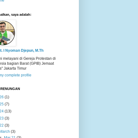
me
alkan, saya adalah:
t. I Nyoman Djepun, M.Th
ni melayani di Gereja Protestan di
esia bagian Barat (GPIB) Jemaat
s" Jakarta Timur
y complete profile
T RENUNGAN
26
(1)
25
(7)
24
(13)
23
(3)
22
(3)
March
(3)
▼
Mar 21
(3)