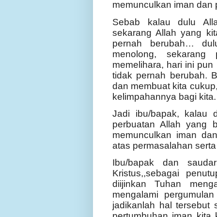
memunculkan iman dan 
Sebab kalau dulu Al
sekarang Allah yang ki
pernah berubah… dulu
menolong, sekarang
memelihara, hari ini pu
tidak pernah berubah. 
dan membuat kita cukup,
kelimpahannya bagi kita.
Jadi ibu/bapak, kalau 
perbuatan Allah yang 
memunculkan iman dan
atas permasalahan serta
Ibu/bapak dan sauda
Kristus,,sebagai penut
diijinkan Tuhan menga
mengalami pergumulan 
jadikanlah hal tersebu
pertumbuhan iman kita