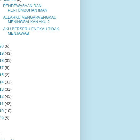
PENDEWASAAN DAN
PERTUMBUHAN IMAN
ALLAHKU MENGAPA ENGKAU
MENINGGALKAN AKU ?
AKU BERSERU ENGKAU TIDAK
MENJAWAB
20
(6)
19
(43)
18
(31)
17
(9)
15
(2)
14
(31)
13
(31)
12
(41)
11
(42)
10
(10)
09
(5)
s