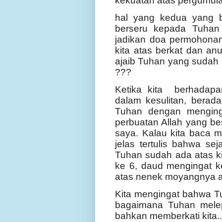
kekuatan atas pergumula
hal yang kedua yang bi
berseru kepada Tuhan 
jadikan doa permohonan k
kita atas berkat dan an
ajaib Tuhan yang sudah 
???
Ketika kita berhadapa
dalam kesulitan, berad
Tuhan dengan menginga
perbuatan Allah yang be
saya. Kalau kita baca m
jelas tertulis bahwa s
Tuhan sudah ada atas ki
ke 6, daud mengingat 
atas nenek moyangnya at
Kita mengingat bahwa Tu
bagaimana Tuhan melep
bahkan memberkati kita.