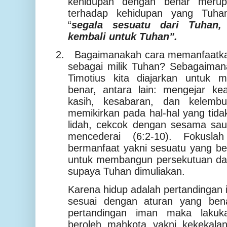
kehidupan dengan benar merup
terhadap kehidupan yang Tuhan
“
segala sesuatu dari Tuhan,
kembali untuk Tuhan”.
2.
Bagaimanakah cara memanfaatkan h
sebagai milik Tuhan? Sebagaiman
Timotius kita diajarkan untuk m
benar, antara lain: mengejar kea
kasih, kesabaran, dan kelembut
memikirkan pada hal-hal yang tida
lidah, cekcok dengan sesama sau
mencederai (6:2-10). Fokusla
bermanfaat yakni sesuatu yang be
untuk membangun persekutuan dan
supaya Tuhan dimuliakan.
Karena hidup adalah pertandingan 
sesuai dengan aturan yang ben
pertandingan iman maka lakuk
beroleh mahkota yakni kekekalan