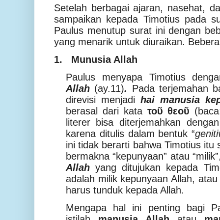
Setelah berbagai ajaran, nasehat, 
sampaikan kepada Timotius pada su
Paulus menutup surat ini dengan be
yang menarik untuk diuraikan. Beberap
1.
Munusia Allah
Paulus menyapa Timotius deng
Allah
(ay.11)
.
Pada terjemahan baru
direvisi menjadi
hai manusia ke
berasal dari kata
τοῦ θεοῦ
(bac
literer bisa diterjemahkan denga
karena ditulis dalam bentuk “
genit
ini tidak berarti bahwa Timotius it
bermakna “kepunyaan” atau “milik”,
Allah
yang ditujukan kepada Tim
adalah milik kepunyaan Allah, atau 
harus tunduk kepada Allah.
Mengapa hal ini penting bagi 
istilah
manusia Allah
atau
ma