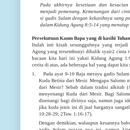
Pada akhirnya kesetiaan dan kesucian
menjadi pemenang.
K
emenangan dari cinta
si gadis Sulam dengan kekasihnya sang 
dalam
Kidung Agung 8:5-14
yang menutup k
Persekutuan Kaum Bapa yang di kasihi Tuhan
Itulah inti kisah sesungguhnya yang terjad
Agung yang tersembunyi dibalik syair2 cinta r
bacaan kita hari ini yakni Kidung Agung 1:
cerita di atas, ada beberapa hal yang dapat kita
1.
Pada ayat 9-10 Raja merayu gadis Sula
Kuda Betina dari Mesir. Mengapa Salomo m
dari Mesir? Sebab dalam tradisi alkitab 
menyenangi Kuda dari Mesir. Bagi Salomo
disenangi bagi dirinya saja, namun juga i
jika kuda jenis ini di jual harganya sangatl
10:28-29; 2Taw. 1:16-17).
Dengan demikian, walaupun kesannya bahw
gadis Sulam pujaan nya ini, namun kit