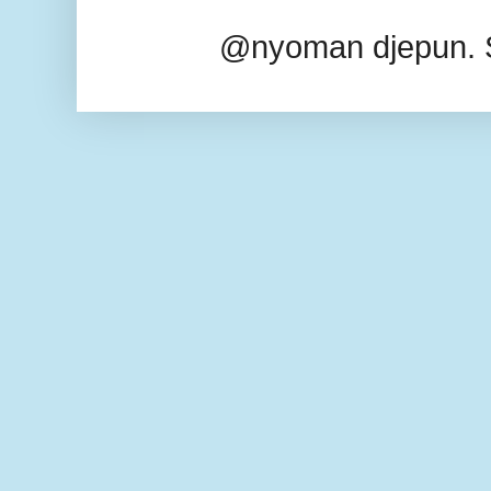
@nyoman djepun. 