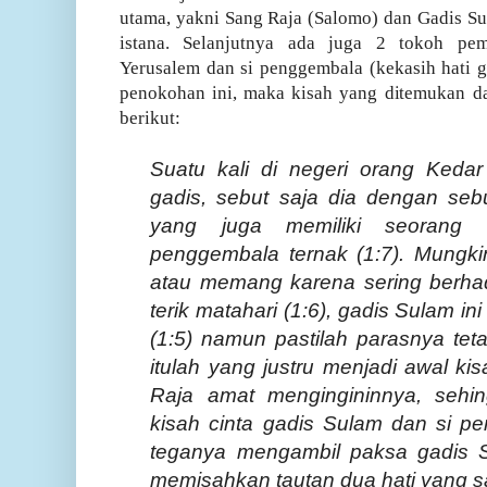
utama, yakni Sang Raja (Salomo) dan Gadis S
istana. Selanjutnya ada juga 2 tokoh pe
Yerusalem dan si penggembala (kekasih hati
penokohan ini, maka kisah yang ditemukan da
berikut:
Suatu kali di negeri orang Kedar
gadis, sebut saja dia dengan seb
yang juga memiliki seorang 
penggembala ternak (1:7). Mungki
atau memang karena sering berh
terik matahari (1:6), gadis Sulam ini
(1:5) namun pastilah parasnya tet
itulah yang justru menjadi awal kis
Raja amat mengingininnya, sehi
kisah cinta gadis Sulam dan si p
teganya mengambil paksa gadis 
memisahkan tautan dua hati yang sa