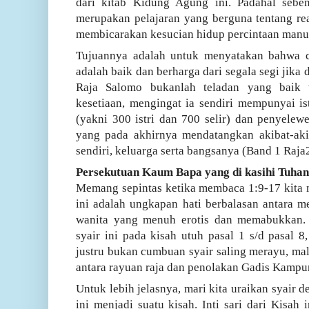
dari kitab Kidung Agung ini.
Padahal sebe
merupakan pelajaran yang berguna tentang rea
membicarakan kesucian hidup percintaan manu
Tujuannya adalah untuk menyatakan bahwa ci
adalah baik dan berharga dari segala segi jika 
Raja Salomo bukanlah teladan yang baik t
kesetiaan, mengingat ia sendiri mempunyai ist
(yakni 300 istri dan 700 selir)
dan penyelewen
yang pada akhirnya mendatangkan akibat-aki
sendiri, keluarga serta bangsanya (Band 1 Raja2
Persekutuan Kaum Bapa yang di kasihi Tuhan
Memang sepintas ketika membaca 1:9-17 kita 
ini adalah ungkapan hati berbalasan antara 
wanita yang menuh erotis dan memabukkan.
syair ini pada kisah utuh pasal 1 s/d pasal 8
justru bukan cumbuan syair saling merayu, mal
antara rayuan raja dan penolakan Gadis Kampun
Untuk lebih jelasnya, mari kita uraikan syair d
ini menjadi suatu kisah. Inti sari dari Kisah