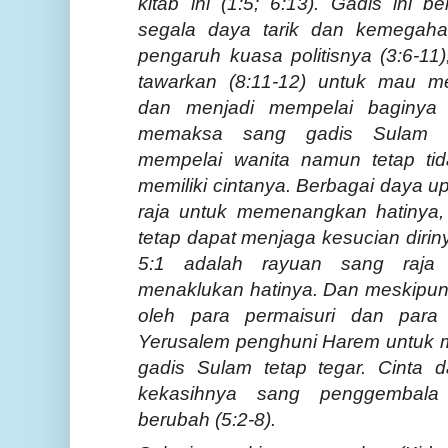
kitab ini (1:5; 6:13). Gadis ini 
segala daya tarik dan kemegaha
pengaruh kuasa politisnya (3:6-11
tawarkan (8:11-12) untuk mau m
dan menjadi mempelai baginya 
memaksa sang gadis Sulam k
mempelai wanita namun tetap ti
memiliki cintanya. Berbagai daya u
raja untuk memenangkan hatinya,
tetap dapat menjaga kesucian dirin
5:1 adalah rayuan sang raja 
menaklukan hatinya. Dan meskipun s
oleh para permaisuri dan para s
Yerusalem penghuni Harem untuk me
gadis Sulam tetap tegar. Cinta 
kekasihnya sang penggembala
berubah (5:2-8).