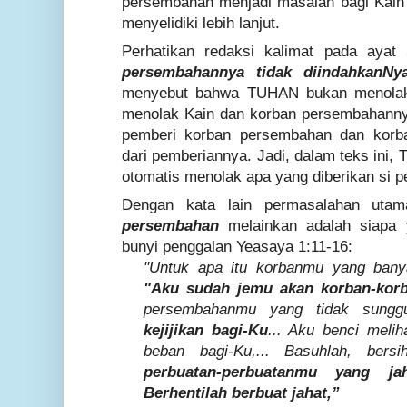
persembahan menjadi masalah bagi Kain s
menyelidiki lebih lanjut.
Perhatikan redaksi kalimat pada ayat
persembahannya tidak diindahkanNya
menyebut bahwa TUHAN bukan menolak 
menolak Kain dan korban persembahannya
pemberi korban persembahan dan korb
dari pemberiannya. Jadi, dalam teks ini
otomatis menolak apa yang diberikan si p
Dengan kata lain permasalahan ut
persembahan
melainkan adalah siapa 
bunyi penggalan Yeasaya 1:11-16:
"Untuk apa itu korbanmu yang ban
"Aku sudah jemu akan korban-kor
persembahanmu yang tidak sung
kejijikan bagi-Ku
... Aku benci meli
beban bagi-Ku,... Basuhlah, bers
perbuatan-perbuatanmu yang jah
Berhentilah berbuat jahat,”