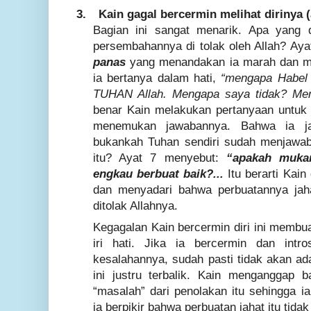
3.
Kain gagal bercermin melihat dirinya (
Bagian ini sangat menarik. Apa yang d
persembahannya di tolak oleh Allah? Ay
panas
yang menandakan ia marah dan mung
ia bertanya dalam hati,
“mengapa Habel 
TUHAN Allah. Mengapa saya tidak? Men
benar Kain melakukan pertanyaan untuk i
menemukan jawabannya. Bahwa ia j
bukankah Tuhan sendiri sudah menjawab
itu? Ayat 7 menyebut:
“apakah mukam
engkau berbuat baik?...
Itu berarti Kain
dan menyadari bahwa perbuatannya jah
ditolak Allahnya.
Kegagalan Kain bercermin diri ini membu
iri hati. Jika ia bercermin dan intr
kesalahannya, sudah pasti tidak akan ada
ini justru terbalik. Kain menganggap 
“masalah” dari penolakan itu sehingga
ia berpikir bahwa perbuatan jahat itu tidak 