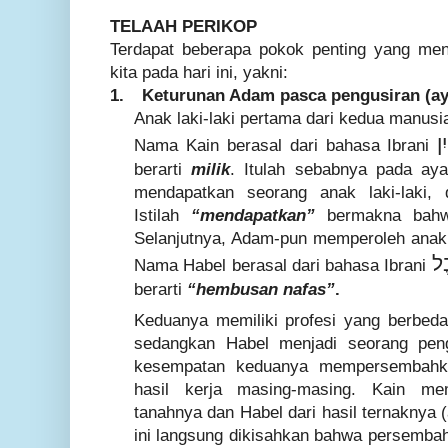
TELAAH PERIKOP
Terdapat beberapa pokok penting yang me
kita pada hari ini, yakni:
1.
Keturunan Adam pasca pengusiran (ay
Anak laki-laki pertama dari kedua manusi
ִן
Nama Kain berasal dari bahasa Ibrani
berarti
milik
. Itulah sebabnya pada aya
mendapatkan seorang anak laki-laki,
Istilah
“mendapatkan”
bermakna bahwa
Selanjutnya, Adam-pun memperoleh anak
ֶל
Nama Habel berasal dari bahasa Ibrani
berarti
“hembusan nafas”
.
Keduanya memiliki profesi yang berbeda
sedangkan Habel menjadi seorang pen
kesempatan keduanya mempersembahk
hasil kerja masing-masing. Kain me
tanahnya dan Habel dari hasil ternaknya 
ini langsung dikisahkan bahwa persembah