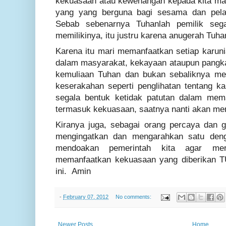
kekuasaan atau kewenangan kepada kita maka
yang
yang berguna bagi sesama dan pela
Sebab sebenarnya Tuhanlah pemilik sega
memilikinya, itu justru karena anugerah Tuha
Karena itu mari memanfaatkan setiap karuni
dalam masyarakat, kekayaan ataupun pangk
kemuliaan Tuhan dan bukan sebaliknya me
keserakahan seperti penglihatan tentang k
segala bentuk ketidak patutan dalam mem
termasuk kekuasaan, saatnya nanti akan m
Kiranya juga, sebagai orang percaya dan ge
mengingatkan dan mengarahkan satu deng
mendoakan pemerintah kita agar m
memanfaatkan kekuasaan yang diberikan T
ini.
Amin
-
February 07, 2012
No comments:
Newer Posts
Home