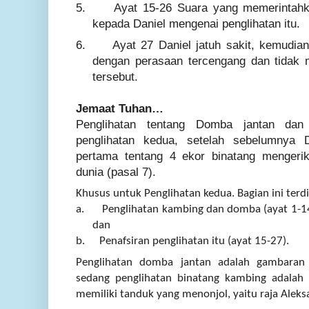
5.
Ayat
15-26 Suara yang memerintahk
kepada Daniel mengenai penglihatan itu.
6.
Ayat
27 Daniel jatuh sakit, kemudia
dengan perasaan tercengang dan tidak 
tersebut.
Jemaat Tuhan…
Penglihatan tentang Domba jantan dan
penglihatan kedua, setelah sebelumnya D
pertama tentang 4 ekor binatang mengeri
dunia (pasal 7).
Khusus untuk Penglihatan kedua. Bagian ini terdi
a.
Penglihatan kambing dan domba (
ayat
1-1
dan
b.
P
enafsiran penglihatan itu (
ayat
15-27).
Penglihatan domba jantan adalah gambaran t
sedang penglihatan binatang kambing adalah
memiliki tanduk yang menonjol, yaitu raja Aleks