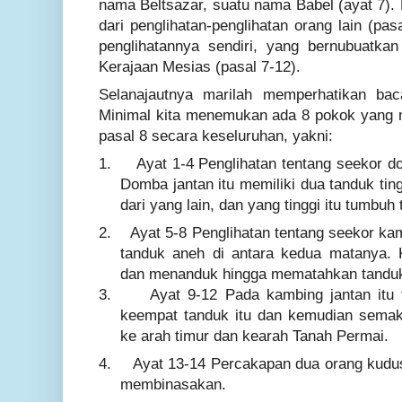
nama Beltsazar, suatu nama Babel (ayat 7). 
dari penglihatan-penglihatan orang lain (pas
penglihatannya sendiri, yang bernubuatk
Kerajaan Mesias (pasal 7-12).
Selanajautnya marilah memperhatikan baca
Minimal kita menemukan ada 8 pokok yang m
pasal 8 secara keseluruhan, yakni:
1.
Ayat
1-4 Penglihatan tentang seekor do
Domba jantan itu memiliki dua tanduk tingg
dari yang lain, dan yang tinggi itu tumbuh 
2.
Ayat
5-8 Penglihatan tentang seekor kam
tanduk aneh di antara kedua matanya. 
dan menanduk hingga mematahkan tanduk
3.
Ayat
9-12 Pada kambing jantan itu 
keempat tanduk itu dan kemudian semak
ke arah timur dan kearah Tanah Permai
.
4.
Ayat
13-14 Percakapan dua orang kudu
membinasakan.