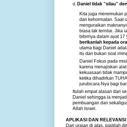
Daniel tidak “silau” de
Kita juga menemukan pr
dan kehormatan. Saat i
menguraikan maknanya, 
biasa tak ternilai. Jika 
bibirnya dalam ayat 17
berikanlah kepada ora
utama bagi Daniel ada
itu dan bukan soal imi
Daniel Fokus pada mis
karena menajiskan alat-
kekuasaan tidak mampu
ketika dihadirkan TUH
jurubicara-Nya bagi ban
Itulah empat alasan dari se
Daniel sehingga ia menjadi
pembuangan dan sekaligus
Allah Israel.
APLIKASI DAN RELEVANSI
Dari uraian di atas, pastilah