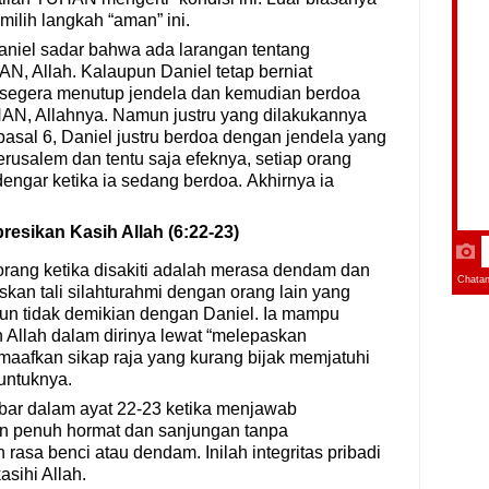
milih langkah “aman” ini.
aniel sadar bahwa ada larangan tentang
, Allah. Kalaupun Daniel tetap berniat
a segera menutup jendela dan kemudian berdoa
N, Allahnya. Namun justru yang dilakukannya
asal 6, Daniel justru
berdoa dengan jendela yang
rusalem dan tentu saja
efeknya
, setiap orang
engar ketika ia sedang berdoa.
Akhirnya ia
esikan Kasih Allah (6:22-23)
rang ketika disakiti adalah merasa dendam dan
kan tali silahturahmi dengan orang lain yang
mun tidak demikian dengan Daniel. Ia mampu
Allah dalam dirinya lewat “melepaskan
afkan sikap raja yang kurang bijak memjatuhi
untuknya.
mbar dalam ayat 22-23 ketika menjawab
n penuh hormat dan sanjungan tanpa
rasa benci atau dendam. Inilah integritas pribadi
sihi Allah.