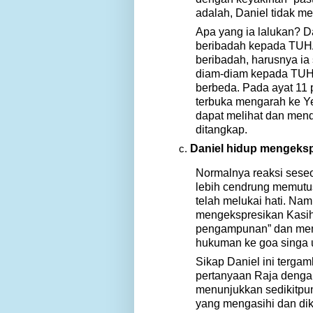
adalah, Daniel tidak me
Apa yang ia lalukan? D
beribadah kepada TUHAN
beribadah, harusnya i
diam-diam kepada TUHA
berbeda. Pada ayat 11 p
terbuka mengarah ke Ye
dapat melihat dan mend
ditangkap.
Daniel hidup mengekspr
Normalnya reaksi seseo
lebih cendrung memutus
telah melukai hati. Na
mengekspresikan Kasih 
pengampunan” dan mema
hukuman ke goa singa 
Sikap Daniel ini terga
pertanyaan Raja denga
menunjukkan sedikitpun 
yang mengasihi dan dika