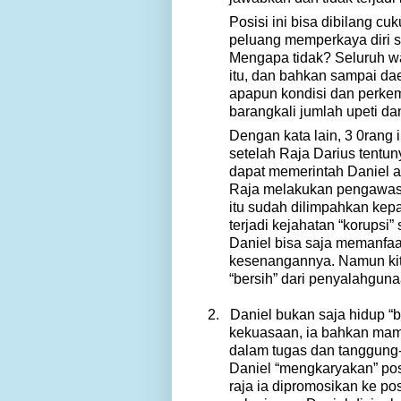
Posisi ini bisa dibilang c
peluang memperkaya diri s
Mengapa tidak? Seluruh wa
itu, dan bahkan sampai da
apapun kondisi dan perke
barangkali jumlah upeti da
Dengan kata lain, 3 0rang i
setelah Raja Darius tentu
dapat memerintah Daniel ad
Raja melakukan pengawasa
itu sudah dilimpahkan kepa
terjadi kejahatan “korupsi
Daniel bisa saja memanfaa
kesenangannya. Namun kita
“bersih” dari penyalahgun
2.
Daniel bukan saja hidup “
kekuasaan, ia bahkan mamp
dalam tugas dan tanggung-j
Daniel “mengkaryakan” pos
raja ia dipromosikan ke pos