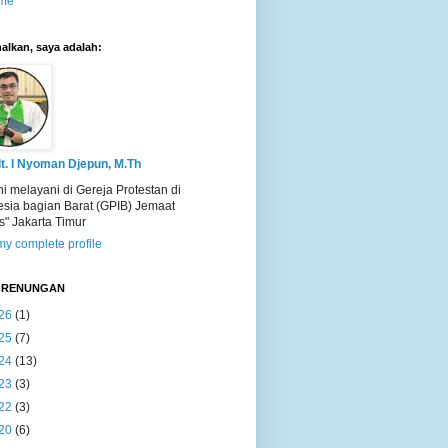
me
alkan, saya adalah:
t. I Nyoman Djepun, M.Th
ni melayani di Gereja Protestan di
esia bagian Barat (GPIB) Jemaat
s" Jakarta Timur
y complete profile
T RENUNGAN
26
(1)
25
(7)
24
(13)
23
(3)
22
(3)
20
(6)