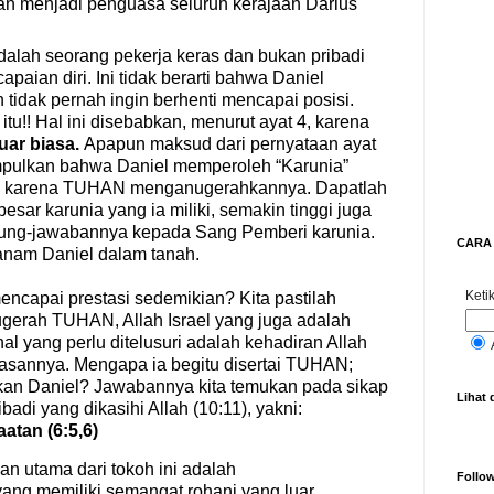
kan menjadi penguasa seluruh kerajaan Darius
dalah seorang pekerja keras dan bukan pribadi
paian diri. Ini tidak berarti bahwa Daniel
tidak pernah ingin berhenti mencapai posisi.
 itu!! Hal ini disebabkan, menurut ayat 4, karena
uar biasa.
Apapun maksud dari pernyataan ayat
impulkan bahwa Daniel memperoleh “Karunia”
ain karena TUHAN menganugerahkannya. Dapatlah
sar karunia yang ia miliki, semakin tinggi juga
ggung-jawabannya kepada Sang Pemberi karunia.
CARA 
ditanam Daniel dalam tanah.
Ketik
capai prestasi sedemikian? Kita pastilah
ugerah TUHAN, Allah Israel yang juga adalah
al yang perlu ditelusuri adalah kehadiran Allah
alasannya. Mengapa ia begitu disertai TUHAN;
kan Daniel? Jawabannya kita temukan pada sikap
Lihat 
badi yang dikasihi Allah (10:11), yakni:
atan (6:5,6)
an utama dari tokoh ini adalah
Follo
ang memiliki semangat r
o
hani yang luar