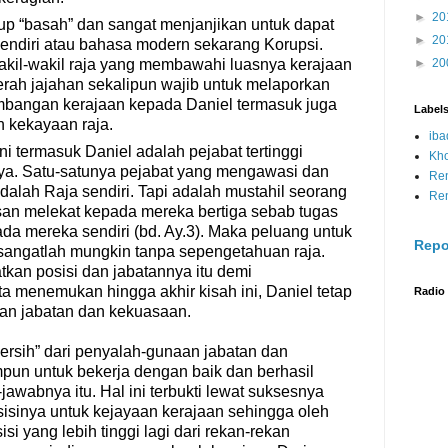
►
20
ukup “basah” dan sangat menjanjikan untuk dapat
►
20
endiri atau bahasa modern sekarang Korupsi.
kil-wakil raja yang membawahi luasnya kerajaan
►
20
erah jajahan sekalipun wajib untuk melaporkan
mbangan kerajaan kepada Daniel termasuk juga
Label
n kekayaan raja.
iba
ni termasuk Daniel adalah pejabat tertinggi
Kh
nya. Satu-satunya pejabat yang mengawasi dan
Re
alah Raja sendiri. Tapi adalah mustahil seorang
Re
n melekat kepada mereka bertiga sebab tugas
da mereka sendiri (bd. Ay.3). Maka peluang untuk
Repo
” sangatlah mungkin tanpa sepengetahuan raja.
tkan posisi dan jabatannya itu demi
 menemukan hingga akhir kisah ini, Daniel tetap
Radio
aan jabatan dan kekuasaan.
bersih” dari penyalah-gunaan jabatan dan
un untuk bekerja dengan baik dan berhasil
awabnya itu. Hal ini terbukti lewat suksesnya
isinya untuk kejayaan kerajaan sehingga oleh
isi yang lebih tinggi lagi dari rekan-rekan