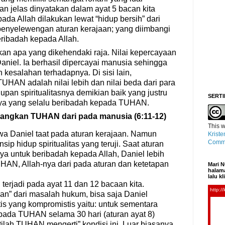
an jelas dinyatakan dalam ayat 5 bacan kita
da Allah dilakukan lewat “hidup bersih” dari
penyelewengan aturan kerajaan; yang diimbangi
ribadah kepada Allah.
kan apa yang dikehendaki raja. Nilai kepercayaan
 Daniel. Ia berhasil dipercayai manusia sehingga
 kesalahan terhadapnya. Di sisi lain,
HAN adalah nilai lebih dan nilai beda dari para
upan spiritualitasnya demikian baik yang justru
SERTI
nya yang selalu beribadah kepada TUHAN.
angkan TUHAN dari pada manusia (6:11-12)
This
w
wa Daniel taat pada aturan kerajaan. Namun
Kriste
Commo
nsip hidup spiritualitas yang teruji. Saat aturan
a untuk beribadah kepada Allah, Daniel lebih
HAN, Allah-nya dari pada aturan dan ketetapan
Mari N
halama
lalu k
terjadi pada ayat 11 dan 12 bacaan kita.
man” dari masalah hukum, bisa saja Daniel
is yang kompromistis yaitu: untuk sementara
ada TUHAN selama 30 hari (aturan ayat 8)
ilah TUHAN mengerti” kondisi ini. Luar biasanya