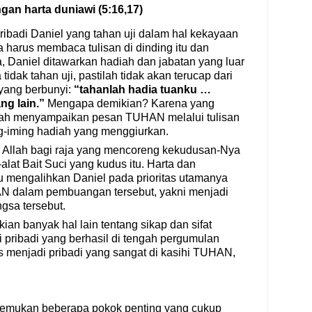
ngan harta duniawi (5:16,17)
ibadi Daniel yang tahan uji dalam hal kekayaan
a harus membaca tulisan di dinding itu dan
Daniel ditawarkan hadiah dan jabatan yang luar
ia tidak tahan uji, pastilah tidak akan terucap dari
 yang berbunyi:
“tahanlah hadia tuanku …
ng lain.”
Mengapa demikian? Karena yang
lah menyampaikan pesan TUHAN melalui tulisan
ng-iming hadiah yang menggiurkan.
i Allah bagi raja yang mencoreng kekudusan-Nya
alat Bait Suci yang kudus itu. Harta dan
 mengalihkan Daniel pada prioritas utamanya
AN dalam pembuangan tersebut, yakni menjadi
gsa tersebut.
kian banyak hal lain tentang sikap dan sifat
 pribadi yang berhasil di tengah pergumulan
 menjadi pribadi yang sangat di kasihi TUHAN,
 ditemukan beberapa pokok penting yang cukup