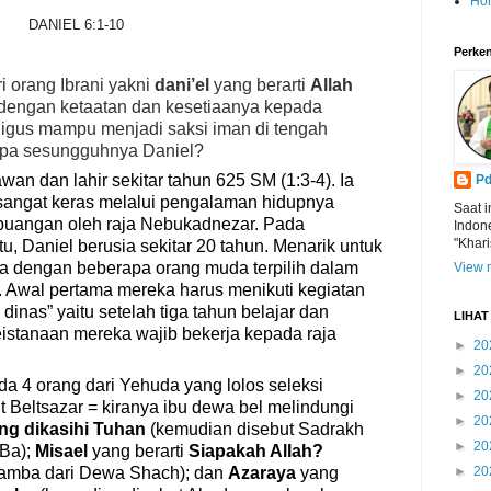
Ho
DANIEL 6:1-10
Perken
i orang Ibrani yakni
dani’el
yang berarti
Allah
l dengan ketaatan dan kesetiaanya kepada
ligus mampu menjadi saksi iman di tengah
apa sesungguhnya Daniel?
awan dan lahir sekitar tahun 625 SM
(1:3-4)
.
I
a
Pd
sangat keras
melalui pengalaman hidupnya
Saat i
buangan oleh raja Nebukadnezar. Pada
Indon
"Khari
itu,
Daniel ber
usia sekitar 20 tahun.
Menarik untuk
a dengan beberapa orang muda terpilih dalam
View m
ja. Awal pertama mereka harus menikuti kegiatan
 dinas” yaitu setelah tiga tahun belajar dan
LIHA
istanaan mereka wajib bekerja kepada raja
►
20
►
20
a 4 orang dari Yehuda yang lolos seleksi
►
20
 Beltsazar = kiranya ibu dewa bel melindungi
►
20
ng dikasihi Tuhan
(kemudian disebut Sadrakh
►
20
 Ba
);
Misael
yang berarti
Siapakah Allah?
amba dari Dewa Shach
); dan
Azaraya
yang
►
20