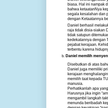
biasa.
Hal ini nampak d
bahwa ketaatanNya kepa
segala kesalahan dan 
dengan Ketaatannya be
Daniel berhasil melaku
raja tidak disia-siakan
tidak satupun ditemukan
kedekatannya dengan TU
pejabat kerajaan. Kehid
terbentu karena hidup
Daniel memilih menyen
Disebutkan di atas bah
Daniel juga memiliki pri
kerajaan menghalanginy
memilih taat kepada TU
manusia.
Perhatikanlah apa yang 
Harusnya jika ingin “a
mengambil langkah takt
menunda beribadah kep
dengan keyakinan “past