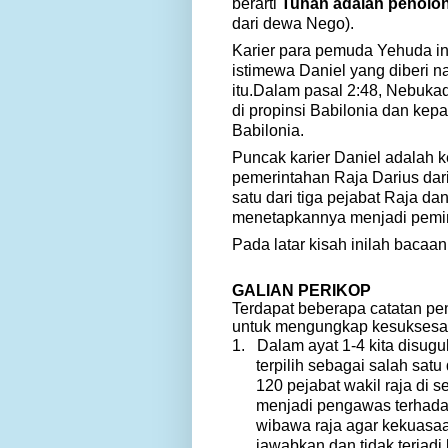
berarti
Tuhan adalah penolo
dari
dewa
Nego
).
Karier para pemuda Yehuda ini
istimewa Daniel yang diberi n
itu.
Dalam
pasal
2:48, Nebuka
di propinsi Babilonia dan kepa
Babilonia.
Puncak karier Daniel adalah k
pemerintahan Raja
Darius dar
satu dari tiga pejabat Raja 
menetapkannya
menjadi pemim
Pada latar kisah inilah bacaan 
GALIAN PERIKOP
Terdapat beberapa catatan pen
untuk mengungkap kesuksesan d
1.
Dalam ayat 1-4 kita disug
terpilih sebagai salah sat
120 pejabat wakil raja di 
menjadi pengawas terhadap
wibawa raja agar kekuasaa
jawabkan dan tidak terjadi 