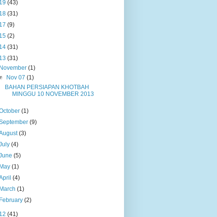
19
(43)
18
(31)
17
(9)
15
(2)
14
(31)
13
(31)
November
(1)
▼
Nov 07
(1)
BAHAN PERSIAPAN KHOTBAH
MINGGU 10 NOVEMBER 2013
October
(1)
September
(9)
August
(3)
July
(4)
June
(5)
May
(1)
April
(4)
March
(1)
February
(2)
12
(41)