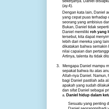
sekerjanya. Daniel disiap
(ay.4).
Dengan kata lain, Daniel a
yang cepat puas terhadap ca
seorang yang ambisius dan 
Bukan, Daniel tidak seperti
Daniel memiliki
roh yang l
tersebut, kita dapat meny
lebih dari mereka yang l
dikatakan bahwa semakin be
nilai capaian dan pertan
Artinya, talenta itu tidak 
3.
Mengapa Daniel mampu men
sepakat bahwa itu atas an
Allah-nya Daniel. Namun, h
bagi Daniel pastilah ada 
apakah yang sudah dilaku
dan sifat Daniel sebagai pri
Daniel hidup dalam keta
Sesuatu yang penting d
Daniel
seorang
pribadi
y