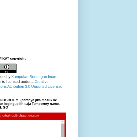
FIKAT copyright
ork
by
Kumpulan Renungan Iman
n
is licensed under a
Creative
ns Attribution 3.0 Unported License
.
GOBROL !!! (caranya jika masuk ke
n loging, pilih saja Temporery name,
lik GO