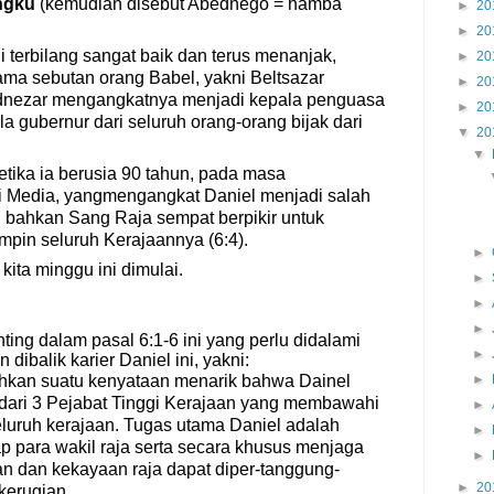
ngku
(kemudian disebut Abednego =
hamba
►
20
►
20
 terbilang sangat baik dan terus menanjak,
►
20
ama sebutan orang Babel, yakni Beltsazar
►
20
dnezar mengangkat
nya
menjadi kepala penguasa
►
20
la gubernur dari seluruh orang-orang bijak dari
▼
20
▼
etika ia berusia 90 tahun, pada masa
i
Media
,
yang
mengangkat
Daniel
menjadi
salah
dan bahkan Sang Raja sempat
berpikir untuk
pin seluruh Kerajaannya (6:4).
►
kita minggu ini dimulai.
►
►
►
ting dalam pasal 6:1-6 ini yang perlu didalami
►
ibalik karier Daniel ini, yakni:
uhkan suatu kenyataan menarik bahwa Dainel
►
u dari 3 Pejabat Tinggi Kerajaan yang membawahi
►
seluruh kerajaan. Tugas utama Daniel adalah
►
 para wakil raja serta secara khusus menjaga
►
n dan kekayaan raja dapat diper-tanggung-
►
20
kerugian.