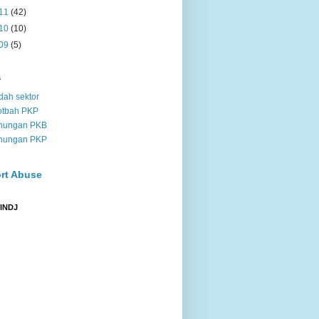
11
(42)
10
(10)
09
(5)
s
dah sektor
otbah PKP
nungan PKB
nungan PKP
rt Abuse
 INDJ