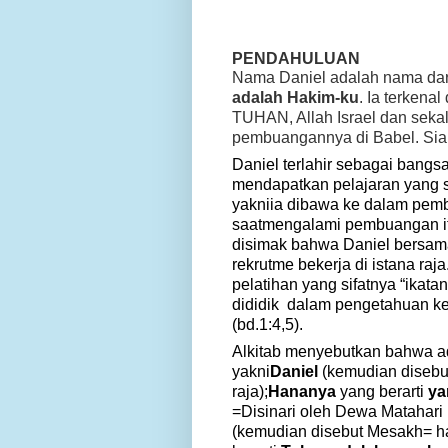
PENDAHULUAN
Nama
Daniel
adalah nama dar
adalah Hakim-ku
. Ia terkena
TUHAN, Allah Israel dan seka
pembuangannya di Babel. Si
Daniel
terlahir sebagai bangs
mendapatkan pelajaran yang 
yakni
ia dibawa ke dalam pem
saat
mengalami pembuangan
disimak bahwa Daniel bersam
rekrutme bekerja di istana ra
pelatihan yang sifatnya “ikatan
dididik dalam pengetahuan ke
(bd.1:4,5).
Alkitab menyebutkan bahwa ad
yakni
Daniel
(kemudian disebut
raja);
Hananya
yang berarti
ya
=
Disinari oleh Dewa Matahari
(kemudian disebut Mesakh=
h