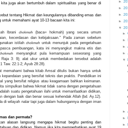
►
20
 kita juga akan bertumbuh dalam spiritualitas yang benar di
►
20
►
20
nyebut tentang Hikmat dan keungulannya dibanding emas dan
 untuk memahami ayat 10-13 bacaan kita ini:
►
20
▼
20
lah
Ibrani
(baca= hokmah)
yang secara umum
chokmah
►
daian, kecerdasan dan kebijaksaan." Pada zaman sebelum
►
unakan istilah
untuk menunjuk pada pengetahuan
chokmah
►
n pasca pembuangan, kata ini menyangkut makna etis dan
menyangkut pula kemampuan seseorang yang
►
chokmah
Raja 3: 9); alat ukur untuk membedakan tersebut adalah
▼
1 Taw. 22:1-2; Ayub 28:28).
pat memahami bahwa kitab Amsal ditulis bukan hanya untuk
kepandaian yang bersifat teknis dan praktis. Pendidikan ini
l yang bersifat religius atau keagamaan bahkan keimanan.
t kita simpulkan bahwa hikmat tidak sama dengan pengetahuan
adalah suatu pengetahuan ilahi untuk memanfaatkan didikan,
n dengan baik dan benar sesuai kehendak Allah (bd. Ay.12).
a di wilayah nalar tapi juga dalam hubungannya dengan iman
►
emas dan permata?
►
kan alasan langsung mengapa hikmat begitu penting dan
►
etahuan dan didikan. Namun jika kita memperhatikan ayat 19