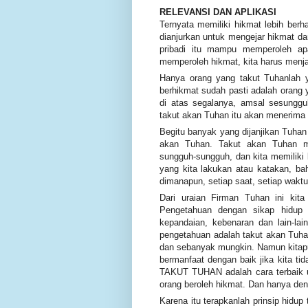
RELEVANSI DAN APLIKASI
Ternyata memiliki hikmat lebih ber
dianjurkan untuk mengejar hikmat d
pribadi itu mampu memperoleh a
memperoleh hikmat, kita harus menja
Hanya orang yang takut Tuhanlah y
berhikmat sudah pasti adalah orang y
di atas segalanya, amsal sesunggu
takut akan Tuhan itu akan menerima
Begitu banyak yang dijanjikan Tuhan 
akan Tuhan. Takut akan Tuhan m
sungguh-sungguh, dan kita memilik
yang kita lakukan atau katakan, 
dimanapun, setiap saat, setiap waktu
Dari uraian Firman Tuhan ini kit
Pengetahuan dengan sikap hidup
kepandaian, kebenaran dan lain-lai
pengetahuan adalah takut akan Tuha
dan sebanyak mungkin. Namun kitapu
bermanfaat dengan baik jika kita t
TAKUT TUHAN adalah cara terbaik u
orang beroleh hikmat. Dan hanya den
Karena itu terapkanlah prinsip hidup