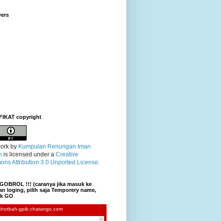
wers
FIKAT copyright
ork
by
Kumpulan Renungan Iman
n
is licensed under a
Creative
ns Attribution 3.0 Unported License
.
GOBROL !!! (caranya jika masuk ke
n loging, pilih saja Temporery name,
lik GO