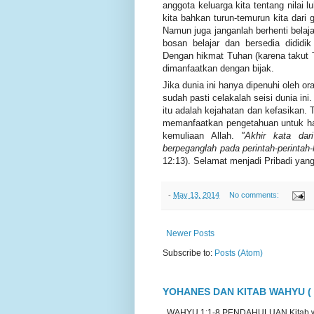
anggota keluarga kita tentang nilai l
kita bahkan turun-temurun kita dari 
Namun juga janganlah berhenti belaja
bosan belajar dan bersedia didid
Dengan hikmat Tuhan (karena takut 
dimanfaatkan dengan bijak.
Jika dunia ini hanya dipenuhi ole
sudah pasti celakalah seisi dunia 
itu adalah kejahatan dan kefasikan. T
memanfaatkan pengetahuan untuk had
kemuliaan Allah.
"Akhir kata dar
berpeganglah pada perintah-perintah-
12:13). Selamat menjadi Pribadi yan
-
May 13, 2014
No comments:
Newer Posts
Subscribe to:
Posts (Atom)
YOHANES DAN KITAB WAHYU ( 
WAHYU 1:1-8 PENDAHULUAN Kitab wahyu