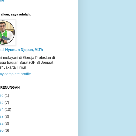
me
alkan, saya adalah:
t. I Nyoman Djepun, M.Th
ni melayani di Gereja Protestan di
esia bagian Barat (GPIB) Jemaat
s" Jakarta Timur
y complete profile
T RENUNGAN
26
(1)
25
(7)
24
(13)
23
(3)
22
(3)
20
(6)