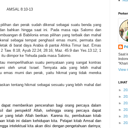
Ho
AMSAL 8:10-13
Perken
ilihan dan perak sudah dikenal sebagai suatu benda yang
ya dan bahkan hingga saat ini. Pada masa raja Salomo dan
buangan di Babilonia emas pilihan yang terbaik dan mahal
rkenal sebagai tempat penghasil emas murni, permata dan
etak di barat daya Arabia di pantai Afrika Timur laut. Emas
Pd
 ( 2 Taw. 8:18; Ayub 22:24; 28:16; Maz. 45:9 dan Yes.13:12; 1
Saat i
s itu diimpor ke Yehuda pada masa Salomo.
Indon
tau memperlihatkan suatu pernyataan yang sangat kontras
"Khari
ami oleh umat Israel. Ternyata ada yang lebih mahal
View m
u emas murni dan perak, yaitu hikmat
yang tidak mereka
LIHA
laskan tentang hikmat sebagai sesuatu yang lebih mahal dari
►
20
►
20
►
20
 dapat memberikan pencerahan bagi orang percaya dalam
►
20
l dari perspektif Allah, sehingga orang percaya dapat
r yang telah Allah berikan. Karena itu, pembukaan kitab
►
20
 kitab ini dalam kehidupan kita. Pelajari kitab Amsal dan
►
20
ingga intelektual kita akan diisi dengan pengetahuan darinya;