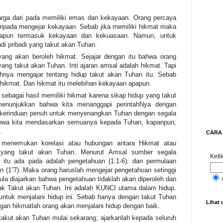
harga dari pada memiliki emas dan kekayaan. Orang percaya
aripada mengejar kekayaan. Sebab jika memiliki hikmat maka
papun termasuk kekayaan dan kekuasaan. Namun, untuk
di pribadi yang takut akan Tuhan.
ang akan beroleh hikmat. Sejajar dengan itu bahwa orang
ang takut akan Tuhan. Inti ajaran amsal adalah hikmat. Tapi
hnya mengajar tentang hidup takut akan Tuhan itu. Sebab
 hikmat. Dan hikmat itu melebihan kekayaan apapun.
sebagai hasil memiliki hikmat karena sikap hidup yang takut
enunjukkan bahwa kita menanggapi perintahNya dengan
i kerinduan penuh untuk menyenangkan Tuhan dengan segala
bahwa kita mendasarkan semuanya kepada Tuhan, kapanpun,
.
CARA 
a menemukan korelasi atau hubungan antara Hikmat atau
 yang takut akan Tuhan. Menurut Amsal sumber segala
Ketik
n itu ada pada adalah pengetahuan (1:1-6); dan permulaan
n (1”7). Maka orang haruslah mengejar pengetahuan setinggi
la diajarkan bahwa pengetahuan tidaklah akan diperoleh dan
idak Takut akan Tuhan. Ini adalah KUNCI utama dalam hidup.
ntuk menjalani hidup ini. Sebab hanya dengan takut Tuhan
Lihat 
gan hikmatlah orang akan menjalani hidup dengan baik.
 takut akan Tuhan mulai sekarang; ajarkanlah kepada seluruh