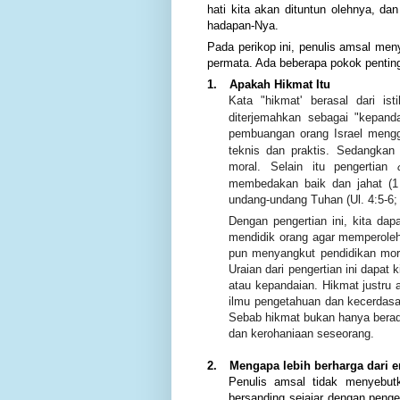
hati kita akan dituntun olehnya, dan
hadapan-Nya.
Pada perikop ini, penulis amsal me
permata. Ada beberapa pokok penting
1.
Apakah Hikmat Itu
Kata "hikmat' berasal dari isti
diterjemahkan sebagai "kepan
pembuangan orang Israel mengg
teknis dan praktis. Sedangka
moral. Selain itu pengertian
membedakan baik dan jahat (1 
undang-undang Tuhan (Ul. 4:5-6; 
Dengan pengertian ini, kita da
mendidik orang agar memperoleh 
pun menyangkut pendidikan mora
Uraian dari pengertian ini dapa
atau kepandaian. Hikmat justru 
ilmu pengetahuan dan kecerdasa
Sebab hikmat bukan hanya berad
dan kerohaniaan seseorang.
2.
Mengapa lebih berharga dari 
Penulis amsal tidak menyebut
bersanding sejajar dengan peng