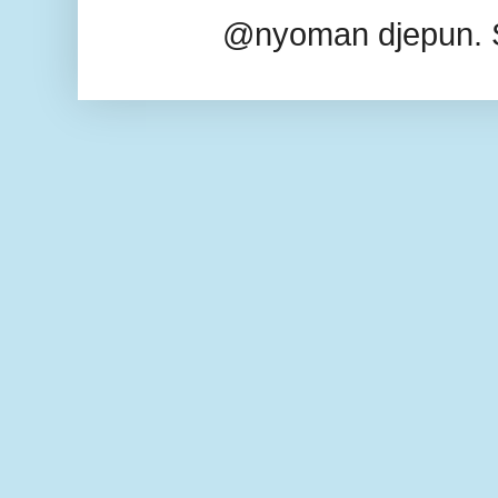
@nyoman djepun. 