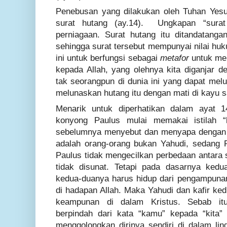
Penebusan yang dilakukan oleh Tuhan Yes
surat hutang (ay.14). Ungkapan
“sura
perniagaan. Surat hutang itu ditandatanga
sehingga surat tersebut mempunyai nilai h
ini untuk berfungsi sebagai
metafor
untuk men
kepada Allah, yang olehnya kita diganjar
tak seorangpun di dunia ini yang dapat melu
melunaskan hutang itu dengan mati di kayu sa
Menarik untuk diperhatikan dalam ayat
konyong Paulus mulai memakai istilah
“
sebelumnya menyebut dan menyapa dengan 
adalah orang-orang bukan Yahudi, sedang 
Paulus tidak mengecilkan perbedaan antara 
tidak disunat. Tetapi pada dasarnya kedu
kedua-duanya harus hidup dari pengampuna
di hadapan Allah. Maka Yahudi dan kafir ke
keampunan di dalam Kristus. Sebab it
berpindah dari kata “kamu” kepada “kita”
menggolongkan dirinya sendiri di dalam lin