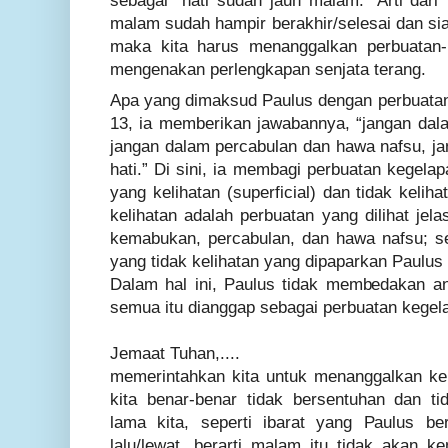
sebagai “hati sudah jauh malam.” Arti dari
malam sudah hampir berakhir/selesai dan si
maka kita harus menanggalkan perbuatan-
mengenakan perlengkapan senjata terang.
Apa yang dimaksud Paulus dengan perbuatan
13, ia memberikan jawabannya, “jangan da
jangan dalam percabulan dan hawa nafsu, jan
hati.” Di sini, ia membagi perbuatan kegela
yang kelihatan (superficial) dan tidak keli
kelihatan adalah perbuatan yang dilihat jela
kemabukan, percabulan, dan hawa nafsu; s
yang tidak kelihatan yang dipaparkan Paulus a
Dalam hal ini, Paulus tidak membedakan ant
semua itu dianggap sebagai perbuatan kegel
Jemaat Tuhan,....
memerintahkan kita untuk menanggalkan keh
kita benar-benar tidak bersentuhan dan t
lama kita, seperti ibarat yang Paulus be
lalu/lewat, berarti malam itu tidak akan k