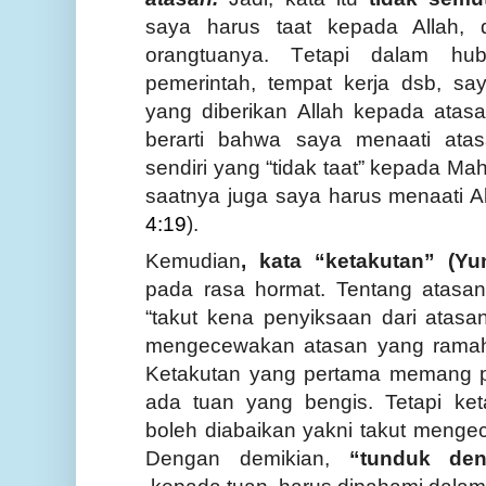
s
aya harus taat kepada Allah, 
orangtuanya
.
T
etapi dalam hubu
pemerintah, tempat kerja dsb, s
yang diberikan Allah kepada atas
berarti bahwa saya menaati atasa
sendiri
yang “tidak taat”
kepada Mah
saatnya
juga
saya harus menaati A
4:19
).
Kemudian
, kata “ketakutan” (
Yu
pada rasa hormat. Tentang atasan
“takut kena penyiksaan dari atasa
mengecewakan atasan
yang rama
Ketakutan yang pertama memang pe
ada tuan yang bengis. Tetapi ke
boleh diabaikan yakni
takut menge
Dengan demikian,
“tunduk de