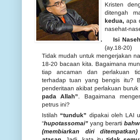
Kristen deng
ditengah ma
kedua,
apa
nasehat-nase
1.
Isi Nase
(ay.18-20)
Tidak mudah untuk mengerjakan na
18-20 bacaan kita. Bagaimana mun
tiap ancaman dan perlakuan ti
terhadap tuan yang bengis itu?
penderitaan akibat perlakuan buruk
pada Allah”
.
Bagaimana mengert
petrus ini?
Istilah
“tunduk”
dipakai oleh LAI 
“
hupotassomai
”
yang berarti
bahw
(membiarkan diri ditempatkan
atasan.
Jadi, kata itu
tidak semu