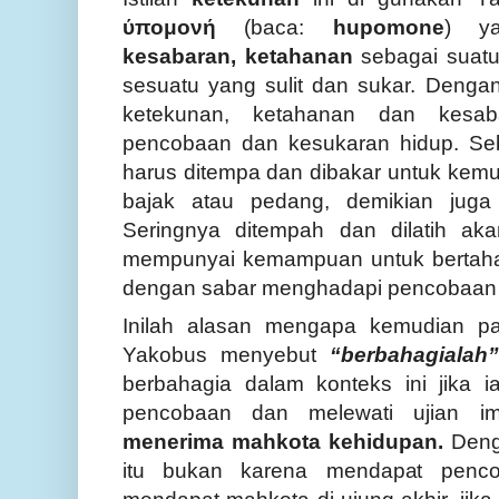
ύπομονή
(baca:
hupomone
) y
kesabaran, ketahanan
sebagai suat
sesuatu yang sulit dan sukar. Dengan
ketekunan, ketahanan dan kesaba
pencobaan dan kesukaran hidup. Se
harus ditempa dan dibakar untuk kem
bajak atau pedang, demikian juga
Seringnya ditempah dan dilatih ak
mempunyai kemampuan untuk bertaha
dengan sabar menghadapi pencobaan i
Inilah alasan mengapa kemudian pa
Yakobus menyebut
“berbahagialah”
berbahagia dalam konteks ini jika
pencobaan dan melewati ujian i
menerima mahkota kehidupan.
Deng
itu bukan karena mendapat penco