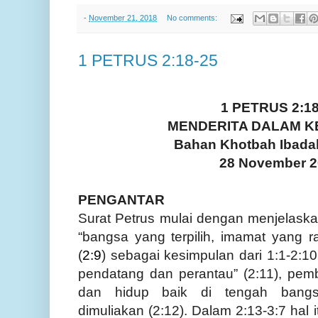
-
November 21, 2018
No comments:
1 PETRUS 2:18-25
1
PETRUS
2:18
MENDERITA DALAM 
Bahan Khotbah Ibada
28 November 
PENGANTAR
Surat Petrus mulai dengan menjelask
“bangsa yang terpilih, imamat yang r
(
2:9
)
sebagai kesimpulan
dari
1:1-2:10
pendatang dan perantau” (2:11
)
, pem
dan hidup baik di tengah bangs
dimuliakan (2:12). Dalam 2:13-3:7 hal 