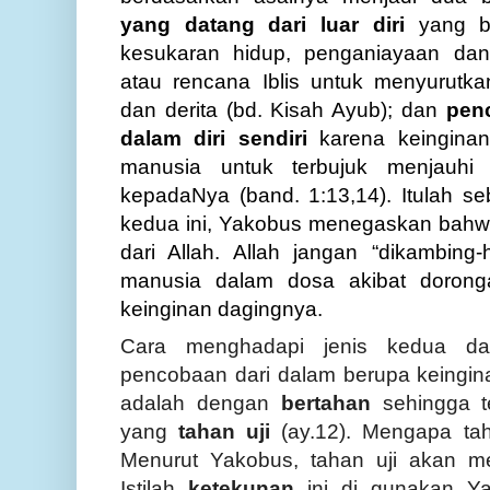
yang datang dari luar diri
yang bi
kesukaran hidup, penganiayaan dan 
atau rencana Iblis untuk menyurutk
dan derita (bd. Kisah Ayub); dan
pen
dalam diri sendiri
karena keinginan
manusia untuk terbujuk menjauhi
kepadaNya (band. 1:13,14). Itulah se
kedua ini, Yakobus menegaskan bahw
dari Allah. Allah jangan “dikambing
manusia dalam dosa akibat doronga
keinginan dagingnya.
Cara menghadapi jenis kedua dar
pencobaan dari dalam berupa keingi
adalah dengan
bertahan
sehingga te
yang
tahan uji
(ay.12). Mengapa tah
Menurut Yakobus, tahan uji akan me
Istilah
ketekunan
ini di gunakan Ya