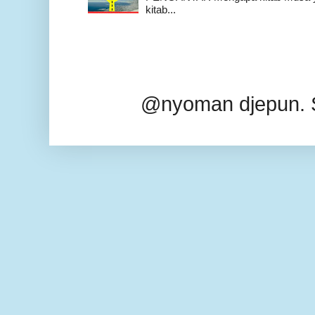
kitab...
@nyoman djepun. 