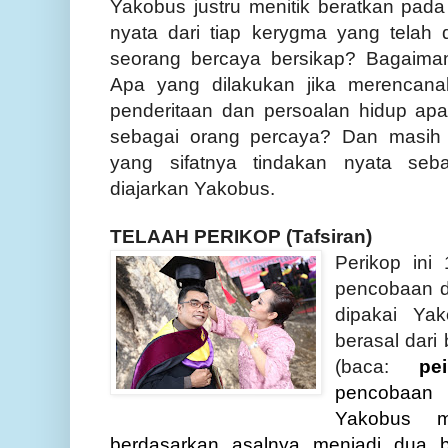
Yakobus justru menitik beratkan pada
nyata dari tiap kerygma yang telah 
seorang bercaya bersikap? Bagaima
Apa yang dilakukan jika merencana
penderitaan dan persoalan hidup ap
sebagai orang percaya? Dan masih 
yang sifatnya tindakan nyata seb
diajarkan Yakobus.
TELAAH PERIKOP (Tafsiran)
Perikop ini 
pencobaan d
dipakai Ya
berasal dar
(baca:
pe
pencoba
Yakobus m
berdasarkan asalnya menjadi dua 