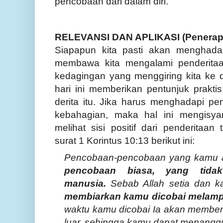
pencobaan dari dalam diri.
RELEVANSI DAN APLIKASI (Penerap
Siapapun kita pasti akan menghad
membawa kita mengalami penderita
kedagingan yang menggiring kita ke
hari ini memberikan pentunjuk prak
derita itu. Jika harus meng
had
ap
i
pen
kebahagian, maka hal ini mengisya
melihat sisi positif dari penderitaan
surat 1 Korintus 10:13 berikut ini:
Pencobaan-pencobaan yang kamu a
pencobaan biasa, yang tidak
manusia.
Sebab Allah setia
dan k
membiarkan kamu dicobai melam
waktu kamu dicobai Ia akan member
luar, sehingga kamu dapat menangg