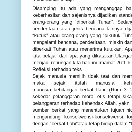
Disamping itu ada yang menganggap ba
keberhasilan dan sejenisnya dijadikan standa
orang-orang yang “diberkati Tuhan”. Seda
penderitaan atau jenis bencana lainnya dij
“kutuk” atau orang-orang yang “dikutuk Tu
mengalami bencana, penderitaan, miskin dan 
diberkati Tuhan atau menerima kutukan. Ap
kita belajar dari apa yang dikatakan Ulang
menjadi renungan kita hari ini Imamat 26:1-6
Refleksi terhadap teks
Sejak manusia memilih tidak taat dan mem
maka sejak itulah manusia kehil
manusia kehilangan
berkat Ilahi
.
(Rom 3: 2
sekedar pelanggaran moral etis tetapi si
pelanggaran terhadap kehendak Allah, yakni 
sumber berkat yang menentukan tujuan hi
mengandung konsekwensi-konsekwensi lo
dengan “berkat Ilahi”atau tetap hidup dalam “