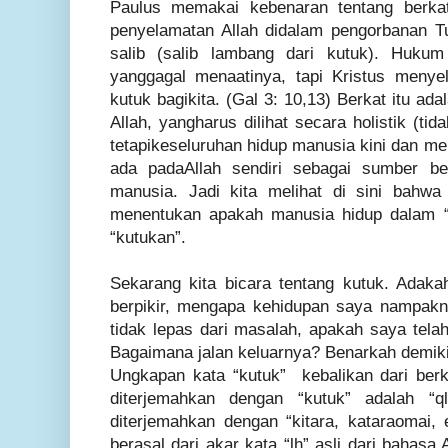
Paulus memakai kebenaran tentang berkat
penyelamatan Allah didalam pengorbanan T
salib (salib lambang dari kutuk). Huku
yanggagal menaatinya, tapi Kristus menye
kutuk bagikita. (Gal 3: 10,13) Berkat itu ad
Allah, yangharus dilihat secara holistik (tid
tetapikeseluruhan hidup manusia kini dan men
ada padaAllah sendiri sebagai sumber b
manusia. Jadi kita melihat di sini bahwa
menentukan apakah manusia hidup dalam “b
“kutukan”.
Sekarang kita bicara tentang kutuk. Adakah
berpikir, mengapa kehidupan saya nampakn
tidak lepas dari masalah, apakah saya telah
Bagaimana jalan keluarnya? Benarkah demik
Ungkapan kata “kutuk” kebalikan dari ber
diterjemahkan dengan “kutuk” adalah “
diterjemahkan dengan “kitara, kataraomai, 
berasal dari akar kata “lh” asli dari bahasa