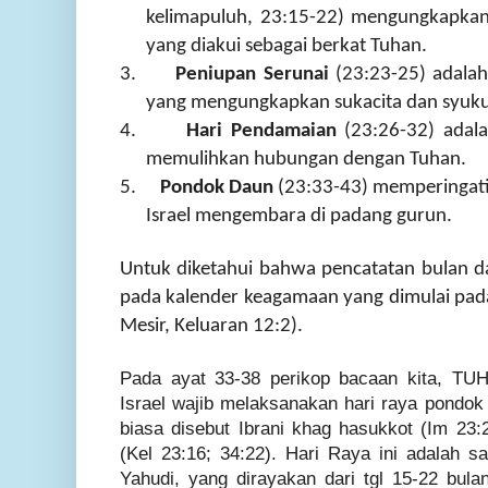
kelimapuluh, 23:15-22) mengungkapkan 
yang diakui sebagai berkat Tuhan.
3.
Peniupan Serunai
(23:23-25) adala
yang mengungkapkan sukacita dan syuku
4.
Hari Pendamaian
(23:26-32) adala
memulihkan hubungan dengan Tuhan.
5.
Pondok Daun
(23:33-43) memperingati
Israel mengembara di padang gurun.
Untuk diketahui bahwa pencatatan bulan d
pada kalender keagamaan yang dimulai pada 
Mesir, Keluaran 12:2).
Pada ayat 33-38 perikop bacaan kita, TU
Israel wajib melaksanakan hari raya pondo
biasa disebut
Ibrani khag hasukkot (
Im 23:
(Kel 23:16; 34:22).
Hari Raya ini adalah sal
Yahudi, yang dirayakan dari tgl 15-22 bulan 