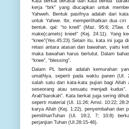
Kata berkat berasal dari kata benda “barak
kerja “brk” yang diucapkan untuk memb
Yahweh. Bentuk pasifnya adalah dari kata
untuk Yahwe. Ibr, memperlihatkan dua ciri 
bentuk. qal: “to knell” (Maz. 95:6; 2Taw. 6
make(camels) kneel” (Kej. 24:11). Yang ke
“knee”(Yes.45:23) Selain itu, kata ini jug
relasi antara atasan dan bawahan, yaitu ke
maka bawahan harus berlutut. Dalam bahas
“knee”, “blessing”.
Dalam PL berkat adalah kemurahan yang
umatNya, seperti pada waktu panen (Ul. 
salah satu dari kata-kata pujian bagi Alla
seseorang atau sesuatu menjadi kudus”.
Arab“barokah”. Kata berkat juga sering dih
seperti material (Ul. 11:26; Amsl. 10:22; 28:2
karya Allah (Kej. 1:22), penyembahan dan p
pemilihanTuhan (Ul. 19:2, 7; 10:8) berk
perjanjian Tuhan (Ul.28:15-46).