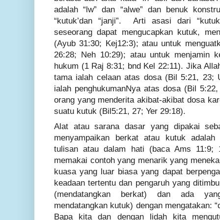
adalah “lw” dan “alwe” dan benuk konstru
“kutuk’dan “janji”. Arti asasi dari “ku
seseorang dapat mengucapkan kutuk, meng
(Ayub 31:30; Kej12:3); atau untuk menguatka
26:28; Neh 10:29); atau untuk menjamin 
hukum (1 Raj 8:31; bnd Kel 22:11). Jika All
tama
ialah celaan atas dosa (Bil 5:21, 23; 
ialah penghukumanNya atas dosa (Bil 5:22,
orang yang menderita akibat-akibat dosa ka
suatu kutuk (Bil5:21, 27; Yer 29:18).
Alat atau sarana dasar yang dipakai seb
menyampaikan berkat atau kutuk adalah “
tulisan atau dalam hati (baca Ams 11:9;
memakai contoh yang menarik yang menekan
kuasa yang luar biasa yang dapat berpeng
keadaan tertentu dan pengaruh yang ditimbu
(mendatangkan berkat) dan ada yang
mendatangkan kutuk) dengan mengatakan: “d
Bapa kita dan dengan lidah kita mengut