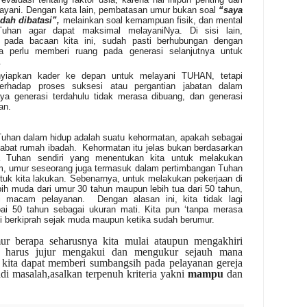
layani. Dengan kata lain, pembatasan umur bukan soal
“saya
udah dibatasi”,
melainkan soal kemampuan fisik, dan mental
Tuhan agar dapat maksimal melayaniNya. Di sisi lain,
pada bacaan kita ini, sudah pasti berhubungan dengan
ua perlu memberi ruang pada generasi selanjutnya untuk
.
yiapkan kader ke depan untuk melayani TUHAN, tetapi
 terhadap proses suksesi atau pergantian jabatan dalam
aya generasi terdahulu tidak merasa dibuang, dan generasi
an.
 Tuhan dalam hidup adalah suatu kehormatan, apakah sebagai
jabat rumah ibadah. Kehormatan itu jelas bukan berdasarkan
na Tuhan sendiri yang menentukan kita untuk melakukan
, umur seseorang juga termasuk dalam pertimbangan Tuhan
tuk kita lakukan. Sebenarnya, untuk melakukan pekerjaan di
ih muda dari umur 30 tahun maupun lebih tua dari 50 tahun,
macam pelayanan. Dengan alasan ini, kita tidak lagi
i 50 tahun sebagai ukuran mati. Kita pun ‘tanpa merasa
ti berkiprah sejak muda maupun ketika sudah berumur.
r berapa seharusnya kita mulai ataupun mengakhiri
ta harus jujur mengakui dan mengukur sejauh mana
kita dapat memberi sumbangsih pada pelayanan gereja
di masalah,asalkan terpenuh kriteria yakni
mampu
dan