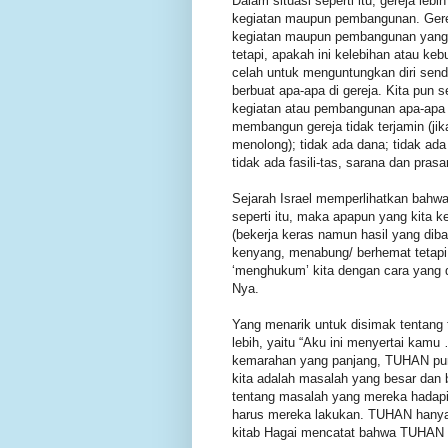
Dalam situasi seperti itu, gereja lebi
kegiatan maupun pembangunan. Ger
kegiatan maupun pembangunan yang
tetapi, apakah ini kelebihan atau ke
celah untuk menguntungkan diri sendi
berbuat apa-apa di gereja. Kita pun
kegiatan atau pembangunan apa-apa d
membangun gereja tidak terjamin (jik
menolong); tidak ada dana; tidak ad
tidak ada fasili-tas, sarana dan pra
Sejarah Israel memperlihatkan bahw
seperti itu, maka apapun yang kita ke
(bekerja keras namun hasil yang dib
kenyang, menabung/ berhemat tetapi t
‘menghukum’ kita dengan cara yang 
Nya.
Yang menarik untuk disimak tentang f
lebih, yaitu “Aku ini menyertai kam
kemarahan yang panjang, TUHAN pun 
kita adalah masalah yang besar da
tentang masalah yang mereka hadapi, 
harus mereka lakukan. TUHAN hanya b
kitab Hagai mencatat bahwa TUHAN