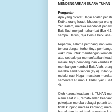
MENDENGARKAN SUARA TUHAN
Pengantar
Apa yang dicatat Hagai adalah perist
Ketika orang Israel, khususnya ora
Yerusalem, mereka mendapat perlaw
Bait Suci menjadi terhambat (Ezr 4:1
sampai Darius, raja Persia berkuasa 
Rupanya, selama pembangunan kembali 
terlena dengan terhentinya pembangun
waktunya untuk membangun kembali 
atau setidaknya memanfaatkan keadaa
melanjutnya pembangunan kembali Bai
membangun kembali Bait Allah, oran
mereka sendiri-sendiri (ay.4). Ini
melalui nabi Hagai: masakan mereka
sementara Rumah TUHAN, yaitu Bait A
4).
Oleh karena keadaan ini, TUHAN me
alami saat itu (Perhatikanlah keada
pekerjaan mereka sebagai petani) tet
tidak kunjung merasa kenyang; mere
berpakaian tetapi tidak pernah cu-