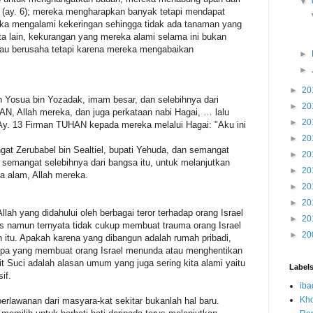
▼
ng (ay. 6); mereka mengharapkan banyak tetapi mendapat
ereka mengalami kekeringan sehingga tidak ada tanaman yang
ta lain, kekurangan yang mereka alami selama ini bukan
tau berusaha tetapi karena mereka mengabaikan
►
►
►
20
an Yosua bin Yozadak, imam besar, dan selebihnya dari
►
20
N, Allah mereka, dan juga perkataan nabi Hagai, … lalu
►
20
Ay. 13 Firman TUHAN kepada mereka melalui Hagai: "Aku ini
►
20
 Zerubabel bin Sealtiel, bupati Yehuda, dan semangat
►
20
semangat selebihnya dari bangsa itu, untuk melanjutkan
►
20
alam, Allah mereka.
►
20
►
20
lah yang didahului oleh berbagai teror terhadap orang Israel
►
20
is namun ternyata tidak cukup membuat trauma orang Israel
►
20
 itu. Apakah karena yang dibangun adalah rumah pribadi,
pa yang membuat orang Israel menunda atau menghentikan
Suci adalah alasan umum yang juga sering kita alami yaitu
Label
sif.
iba
Kh
erlawanan dari masyara-kat sekitar bukanlah hal baru.