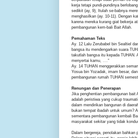
kerja tetapi pundi-pundinya berloba
sedikit (ay, 9); Itulah se-babnya m
menghasilkan (ay. 10-11). Dengan ka
karena mereka kurang giat bekerja a
pembangunan kem-bali Bait Allah.
Pemahaman Teks
Ay. 12 Lalu Zerubabel bin Sealtiel d
bangsa itu mendengarkan suara TUHA
takutlah bangsa itu kepada TUHAN. 
menyertai kamu, …."
Ay. 14 TUHAN menggerakkan semangat
Yosua bin Yozadak, imam besar, dan 
pembangunan rumah TUHAN semesta 
Renungan dan Penerapan
Jika penghentian pembangunan bait Al
adalah peristiwa yang cukup traumat
dalam mendirikan bangunan di daerah
bukan tempat ibadah untuk umum? A
sementara pembangunan kembali Bait 
masyarakat sekitar yang tidak kondu
Dalam bergereja, penolakan bahkan p