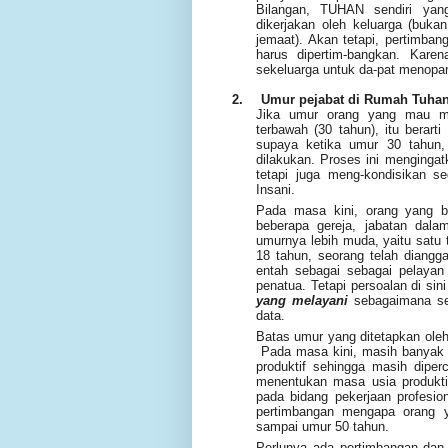
Bilangan, TUHAN sendiri yan
dikerjakan oleh keluarga (buka
jemaat). Akan tetapi, pertimban
harus dipertim-bangkan. Kare
sekeluarga untuk da-pat menopang
2.
Umur pejabat di Rumah Tuha
Jika umur orang yang mau me
terbawah (30 tahun),
itu berart
supaya ketika umur 30 tahun,
dilakukan
. Proses ini menginga
tetapi juga meng-kondisikan s
Insani.
Pada masa kini, orang yang 
beberapa gereja, jabatan dal
umurnya lebih muda, yaitu satu 
18 tahun, seorang
telah diang
entah
sebagai
sebagai pelayan 
penatua. Tetapi persoalan di si
yang melayani
sebagaimana sej
data.
Batas umur yang ditetapkan ole
Pada masa kini, masih banyak 
produktif sehingga masih dipe
menentukan masa usia produkti
pada bidang pekerjaan profesio
pertimbangan mengapa orang y
sampai umur 50 tahun.
Perlunya ada pertimbangan dan e