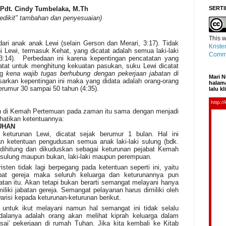
 Pdt. Cindy Tumbelaka, M.Th
SERTI
edikit" tambahan dan penyesuaian)
This
w
ak anak Lewi (selain Gerson dan Merari, 3:17). Tidak
Kriste
ni Lewi, termasuk Kehat, yang dicatat adalah semua laki-laki
Commo
3:14). Perbedaan ini karena kepentingan pencatatan yang
catat untuk menghitung kekuatan pasukan, suku Lewi dicatat
ng
kena wajib tugas berhubung dengan pekerjaan jabatan di
Mari N
sarkan kepentingan ini maka yang didata adalah orang-orang
halama
erumur 30 sampai 50 tahun (4:35).
lalu k
n di Kemah Pertemuan pada zaman itu sama dengan menjadi
hatikan ketentuannya:
TUHAN
keturunan Lewi, dicatat sejak berumur 1 bulan. Hal ini
an ketentuan pengudusan semua anak laki-laki sulung (bdk.
g dihitung dan dikuduskan sebagai keturunan pejabat Kemah
sulung maupun bukan, laki-laki maupun perempuan.
ten tidak lagi berpegang pada ketentuan seperti ini, yaitu
abat gereja maka seluruh keluarga dan keturunannya pun
atan itu. Akan tetapi bukan berarti semangat melayani hanya
liki jabatan gereja. Semangat pelayanan harus dimiliki oleh
arisi kepada keturunan-keturunan berikut.
 untuk ikut melayani namun hal semangat ini tidak selalu
ndalanya adalah orang akan melihat kiprah keluarga dalam
sai’ pekerjaan di rumah Tuhan. Jika kita kembali ke Kitab