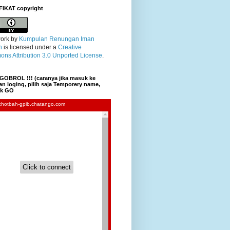
FIKAT copyright
ork
by
Kumpulan Renungan Iman
n
is licensed under a
Creative
ns Attribution 3.0 Unported License
.
GOBROL !!! (caranya jika masuk ke
n loging, pilih saja Temporery name,
lik GO