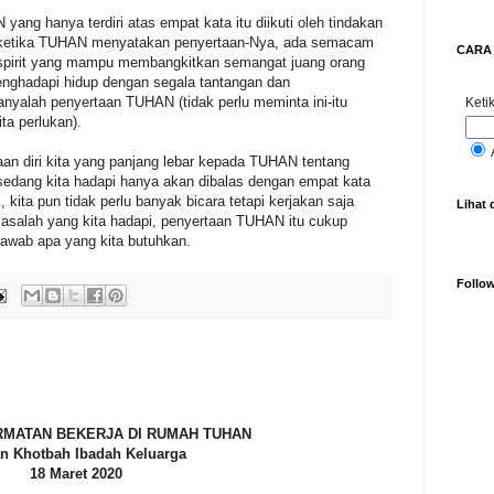
ng hanya terdiri atas empat kata itu diikuti oleh tindakan
i ketika TUHAN menyatakan penyertaan-Nya, ada semacam
CARA 
 spirit yang mampu membangkitkan semangat juang orang
nghadapi hidup dengan segala tantangan dan
anyalah penyertaan TUHAN (tidak perlu meminta ini-itu
Ketik
ta perlukan).
an diri kita yang panjang lebar kepada TUHAN tentang
edang kita hadapi hanya akan dibalas dengan empat kata
, kita pun tidak perlu banyak bicara tetapi kerjakan saja
Lihat 
masalah yang kita hadapi, penyertaan TUHAN itu cukup
awab apa yang kita butuhkan.
Follo
MATAN BEKERJA DI RUMAH TUHAN
n Khotbah Ibadah
Keluarga
18
Maret
20
20