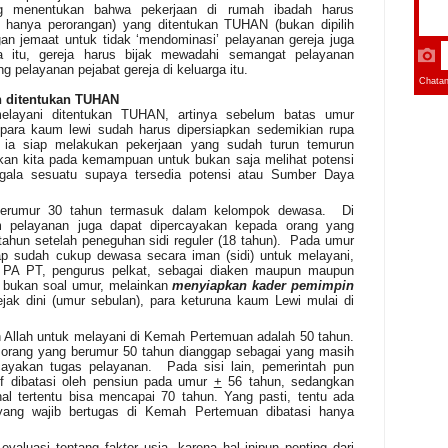
g menentukan bahwa pekerjaan di rumah ibadah harus
n hanya perorangan) yang ditentukan TUHAN (bukan dipilih
gan jemaat untuk tidak ‘mendominasi’ pelayanan gereja juga
na itu, gereja harus bijak mewadahi semangat pelayanan
 pelayanan pejabat gereja di keluarga itu.
n ditentukan TUHAN
layani ditentukan TUHAN, artinya sebelum batas umur
i para kaum lewi
sudah harus dipersiapkan sedemikian rupa
 ia siap melakukan pekerjaan yang sudah turun temurun
tkan kita pada kemampuan untuk bukan saja melihat potensi
egala sesuatu supaya tersedia potensi atau Sumber Daya
berumur 30 tahun termasuk dalam kelompok dewasa. Di
am pelayanan juga dapat dipercayakan kepada orang yang
tahun setelah peneguhan sidi reguler (18 tahun). Pada umur
gap sudah cukup dewasa
secara iman (sidi)
untuk
melayani
,
PA PT, pengurus pelkat, sebagai
diaken maupun
maupun
ni bukan soal umur, melainkan
menyiapkan kader pemimpin
ak dini (umur sebulan), para keturuna kaum Lewi mulai di
h Allah untuk melayani di Kemah Pertemuan adalah 50 tahun.
orang yang berumur 50 tahun dianggap sebagai yang masih
rcayakan tugas pelayanan. Pada sisi lain, pemerintah pun
f dibatasi oleh pensiun pada umur
+
56 tahun, sedangkan
nal tertentu bisa mencapai 70 tahun. Yang pasti, tentu ada
ang wajib bertugas di Kemah Pertemuan dibatasi hanya
valuasi tentang faktor usia, karena hal inipun penting dari