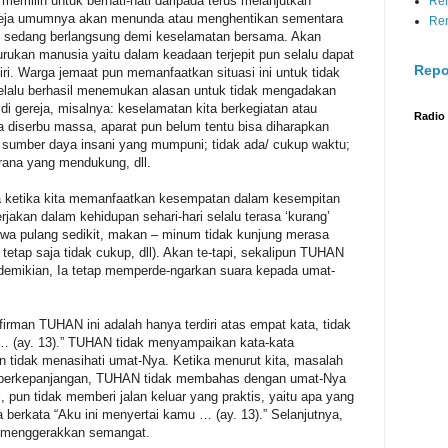
h memilih untuk berhati-hati daripada terus melanjutkan
Re
eja umumnya akan menunda atau menghentikan sementara
Re
 sedang berlangsung demi keselamatan bersama. Akan
burukan manusia yaitu dalam keadaan terjepit pun selalu dapat
Repo
ri. Warga jemaat pun memanfaatkan situasi ini untuk tidak
 selalu berhasil menemukan alasan untuk tidak mengadakan
i gereja, misalnya: keselamatan kita berkegiatan atau
Radio
a diserbu massa, aparat pun belum tentu bisa diharapkan
a sumber daya insani yang mumpuni; tidak ada/ cukup waktu;
sarana yang mendukung, dll.
a ketika kita memanfaatkan kesempatan dalam kesempitan
rjakan dalam kehidupan sehari-hari selalu terasa ‘kurang’
awa pulang sedikit, makan – minum tidak kunjung merasa
etap saja tidak cukup, dll). Akan te-tapi, sekalipun TUHAN
demikian, Ia tetap memperde-ngarkan suara kepada umat-
irman TUHAN ini adalah hanya terdiri atas empat kata, tidak
u … (ay. 13).” TUHAN tidak menyampaikan kata-kata
tidak menasihati umat-Nya. Ketika menurut kita, masalah
n berkepanjangan, TUHAN tidak membahas dengan umat-Nya
pun tidak memberi jalan keluar yang praktis, yaitu apa yang
erkata “Aku ini menyertai kamu … (ay. 13).” Selanjutnya,
 menggerakkan semangat.