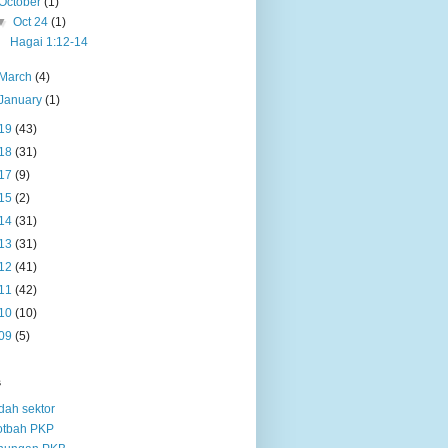
October
(1)
▼
Oct 24
(1)
Hagai 1:12-14
March
(4)
January
(1)
19
(43)
18
(31)
17
(9)
15
(2)
14
(31)
13
(31)
12
(41)
11
(42)
10
(10)
09
(5)
s
dah sektor
otbah PKP