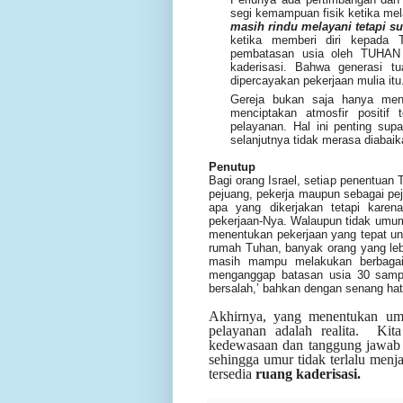
segi kemampuan fisik ketika me
masih rindu melayani tetapi s
ketika memberi diri kepada 
pembatasan usia oleh TUHAN 
kaderisasi. Bahwa generasi t
dipercayakan pekerjaan mulia itu
Gereja bukan saja hanya men
menciptakan atmosfir positif
pelayanan. Hal ini penting sup
selanjutnya tidak merasa diabaik
Penutup
Bagi orang Israel, setiap penentuan
pejuang, pekerja maupun sebagai pe
apa yang dikerjakan tetapi kare
pekerjaan-Nya.
Walaupun tidak umum
menentukan pekerjaan yang tepat un
rumah Tuhan, banyak orang yang leb
masih mampu melakukan berbagai 
menganggap batasan usia 30 sampa
bersalah,’ bahkan dengan senang ha
Akhirnya, yang menentukan umu
pelayanan adalah realita. Ki
kedewasaan dan tanggung jawab 
sehingga umur tidak terlalu menja
tersedia
ruang kaderisasi.