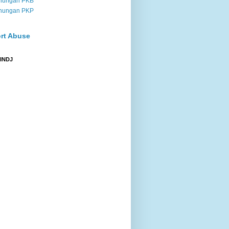
nungan PKB
nungan PKP
rt Abuse
 INDJ