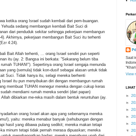
Ho
Perken
iwa ketika orang Israel sudah kembali dari pem-buangan.
ng Yehuda sedang membangun kembali Bait Suci di
anan dari penduduk sekitar sehingga pekerjaan membangun
-4). Akhirnya, pekerjaan membangun Bait Suci itu terhenti
(Ezr 4:24).
Pd
Bait Allah terhenti, … orang Israel sendiri pun seperti
Saat i
an itu (ay. 2: Bangsa ini berkata: ”Sekarang belum tiba
Indon
rumah TUHAN!"). Sepertinya orang Israel sengaja menunda
"Khari
n yang (semula) tidak kon-dusif sebagai alasan untuk tidak
View m
t Suci. Tidak hanya itu, selagi mereka berhenti
g Israel itu pun menyibukan diri dengan membangun rumah
lah yang membuat TUHAN menegur mereka dengan cukup keras
LIHA
 sudah mendiami rumah mereka sendiri (dari papan)
►
20
llah dibiarkan me-reka masih dalam bentuk reruntuhan (ay.
►
20
►
20
nyadarkan orang Israel akan apa yang sebenarnya mereka
►
20
anmu!), yaitu: mereka menabur banyak (sehubungan dengan
►
20
api hasil yang dibawa pulang sedikit; mereka makan tetapi
-ka minum tetapi tidak pernah merasa dipuaskan; mereka
▼
20
kup untuk menghangatkan badan; mereka menabung upah dari