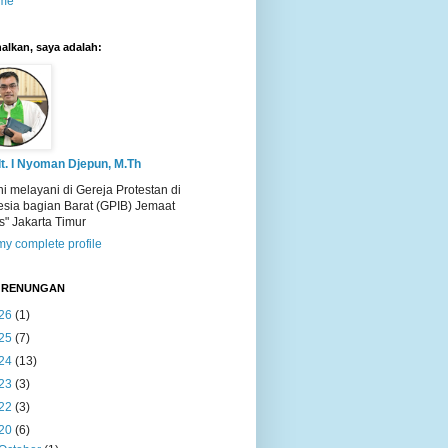
me
alkan, saya adalah:
t. I Nyoman Djepun, M.Th
ni melayani di Gereja Protestan di
esia bagian Barat (GPIB) Jemaat
s" Jakarta Timur
y complete profile
T RENUNGAN
26
(1)
25
(7)
24
(13)
23
(3)
22
(3)
20
(6)