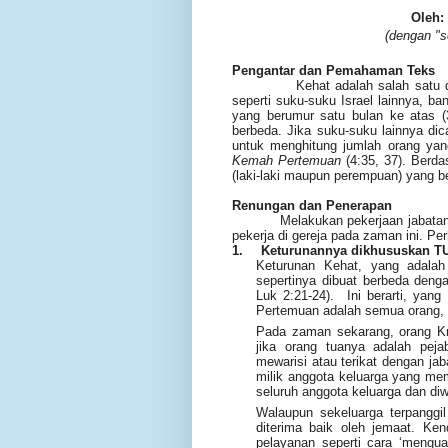
Oleh:
(dengan "s
Pengantar dan Pemahaman Teks
Kehat adalah salah satu dari an
seperti suku-suku Israel lainnya, ba
yang berumur satu bulan ke atas (
berbeda. Jika suku-suku lainnya di
untuk menghitung jumlah orang ya
Kemah Pertemuan
(4:35, 37). Berda
(laki-laki maupun perempuan) yang b
Renungan dan Penerapan
Melakukan pekerjaan jabata
pekerja di gereja pada zaman ini.
Per
1.
Keturunannya dikhususkan 
Keturunan Kehat, yang adalah 
sepertinya dibuat berbeda deng
Luk 2:21-24). Ini berarti, yan
Pertemuan adalah semua orang, 
Pada zaman sekarang, orang Kris
jika orang tuanya adalah pej
mewarisi atau terikat dengan jab
milik anggota keluarga yang memi
seluruh anggota keluarga dan diw
Walaupun sekeluarga terpanggil
diterima baik oleh jemaat. Ke
pelayanan seperti cara ‘mengua