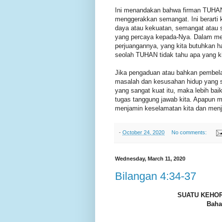
Ini menandakan bahwa firman TUHAN ya
menggerakkan semangat. Ini berart
daya atau kekuatan, semangat atau
yang percaya kepada-Nya. Dalam me
perjuangannya, yang kita butuhkan h
seolah TUHAN tidak tahu apa yang ki
Jika pengaduan atau bahkan pembela
masalah dan kesusahan hidup yang s
yang sangat kuat itu, maka lebih baik
tugas tanggung jawab kita. Apapun 
menjamin keselamatan kita dan menj
-
October 24, 2020
No comments:
Wednesday, March 11, 2020
Bilangan 4:34-37
SUATU KEHOR
Baha