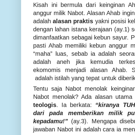
Kisah ini bermula dari keinginan A
anggur milik Nabot. Alasan Ahab ingin
adalah
alasan praktis
yakni posisi k
dengan lahan istana kerajaan (ay.1) 
dimanfaatkan sebagai kebun sayur. 
pasti Ahab memiliki kebun anggur 
“maha” luas, sebab ia adalah seor
adalah aneh jika kemudia terkes
ekomomis menjadi alasan Ahab.
adalah istilah yang tepat untuk diber
Tentu saja Nabot menolak keingina
Nabot menolak? Ada alasan utama
teologis
. Ia berkata:
“kiranya TU
dari pada memberikan milik p
kepadamu!”
(ay.3). Mengapa disebu
jawaban Nabot ini adalah cara ia me