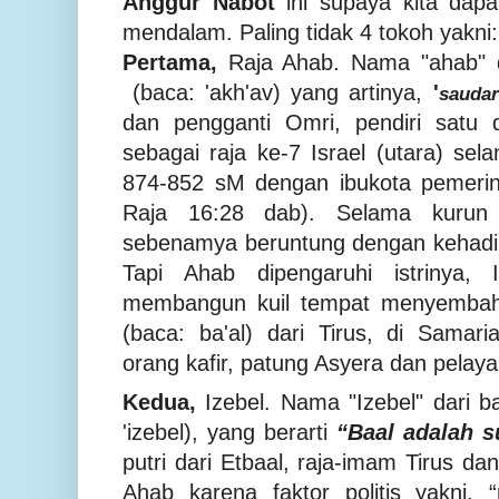
Anggur Nabot
ini supaya kita dapat
mendalam. Paling tidak 4 tokoh yakni:
Pertama,
Raja Ahab.
Nama
"ahab" 
(baca:
'akh'av
)
yang
artinya,
'
saudar
dan pengganti Omri, pendiri satu 
sebagai raja ke-7 Israel
(utara)
sela
874-852 sM
dengan ibukota pemeri
Raja 16:28 dab).
Selama kurun 
sebenamya beruntung dengan kehadiran
Tapi Ahab dipengaruhi istrinya, 
membangun kuil tempat menyemba
(baca:
ba'al) dari Tirus, di Sama
orang kafir, patung Asyera dan pelaya
Kedua,
Izebel. Nama
"Izebel"
dari b
'izebel
)
,
yang berarti
“
Baal adalah s
putri dari Etbaal, raja-imam Tirus d
Ahab
karena faktor politis yakni
,
“