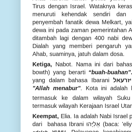
Tirus dengan Israel.
Wataknya keras
menuruti kehendak sendiri dan 
penyembah fanatik dewa Melkart, yai
dewa ini pada zaman pemerintahan A
ditambah lagi dengan 400 nabi dew
Dialah yang memberi pengaruh ya
Ahab, suaminya, jatuh dalam dosa.
Ketiga,
Nabot. Nama ini dari baha
bowth
) yang berarti
“buah-buahan”
yang dalam bahasa Ibarani
יזרעאל
"Allah
menabur"
. Kota ini
adalah 
t
ermasuk ke dalam wilayah
Suku
termasuk wilayah
Kerajaan Israel Uta
Keempat,
Elia.
Ia adalah
Nabi Israel
dari
bahasa
Ibrani
אֵלִיָּהוּ
(baca:
'eli