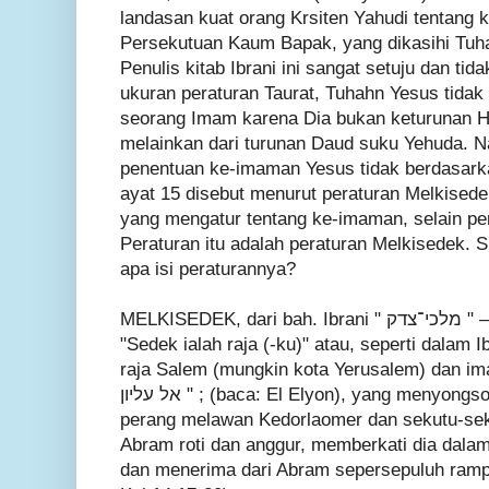
landasan kuat orang Krsiten Yahudi tentang 
Persekutuan Kaum Bapak, yang dikasihi Tuh
Penulis kitab Ibrani ini sangat setuju dan t
ukuran peraturan Taurat, Tuhahn Yesus tida
seorang Imam karena Dia bukan keturunan H
melainkan dari turunan Daud suku Yehuda. Na
penentuan ke-imaman Yesus tidak berdasark
ayat 15 disebut menurut peraturan Melkisede
yang mengatur tentang ke-imaman, selain pe
Peraturan itu adalah peraturan Melkisedek. 
apa isi peraturannya?
MELKISEDEK, dari bah. Ibrani " מלכי־צדק " – (baca: Malki-Tsedeq), artinya
"Sedek ialah raja (-ku)" atau, seperti dalam I
raja Salem (mungkin kota Yerusalem) dan ima
אל עליון " ; (baca: El Elyon), yang menyongsong Abram sekembalinya dari
perang melawan Kedorlaomer dan sekutu-se
Abram roti dan anggur, memberkati dia dala
dan menerima dari Abram sepersepuluh rampa