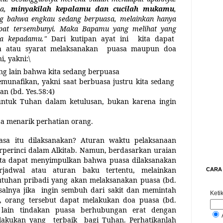
sa,
minyakilah kepalamu dan cucilah mukamu
,
ang bahwa engkau sedang berpuasa, melainkan hanya
pat tersembunyi. Maka Bapamu yang melihat yang
a kepadamu."
Dari kutipan ayat ini
kita dapat
a atau syarat melaksanakan
puasa maupun doa
i, yakni:\
g lain bahwa kita sedang berpuasa
munafikan, yakni saat berbuasa justru kita sedang
n (bd. Yes.58:4)
ntuk Tuhan dalam ketulusan, bukan karena ingin
a menarik perhatian orang.
sa itu dilaksanakan? Aturan waktu pelaksanaan
terperinci dalam Alkitab. Namun, berdasarkan uraian
kita dapat menyimpulkan bahwa puasa dilaksanakan
rjadwal atau aturan baku tertentu, melainkan
CARA 
tuhan pribadi yang akan melaksanakan puasa (bd.
salnya jika
ingin sembuh dari sakit dan memintah
Ketik
 orang tersebut dapat melakukan doa puasa (bd.
a lain tindakan puasa berhubungan erat dengan
lakukan yang
terbaik
bagi Tuhan. Perhatikanlah