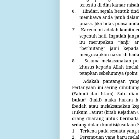
tertentu di dlm kamar misal
6.
Hindari segala bentuk tin
membawa anda jatuh dalam 
puasa. Jika tidak puasa anda
7.
Karena ini adalah komitm
sepenuh hati. Ingatlah jan
itu merupakan “janji” 
“berhutang”
janji
kepada
mengucapkan nazar di hada
8.
Selama melaksanakan pu
khusus kepada Allah (melal
tetapkan sebelumnya (point 
Adakah pantangan yang
Pertanyaan ini sering dihubu
(Yahudi dan Islam). Satu dia
bulan”
(haid) maka haram 
ibadah atau melaksanakan keg
Hukum Taurat (kitab Kejadian-
orang dilarang untuk beribada
sedang dalam kondisi/keadaan Na
1.
Terkena pada sesuatu yang n
2.
Perempuan yang baru melahir