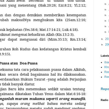
da Allah lewat
bertekun
di
dalam
doa untuk
►
hani yang menentang (Hak.20:26; Ezr.8:21; Yl.2:12;
►
an dan dengan demikian memberikan kesempatan
►
gubah maksudNya menghukum kita (2Sam.12:16;
►
►
k kejahatan (Yes.58:6; Mat.17:14-21; Luk.4:18).
►
ikmat mengenai kehadiran Allah (Kis.13:2-3).
gar dapat menguasai diri (Mzm.35:13; Rm.13:14;
►
20
►
20
urahan Roh Kudus dan kedatangan Kristus kembali
.9:15).
Label
iba
Puasa atau
Doa-Puasa
Kh
 seksama tata cara pelaksanaan puasa dalam Alkitab,
Re
an secara detail bagaimana hal itu dilaksanakan.
Re
berdasarkan Hukum Taurat –yang adalah Perjanjian
u tidak banyak diatur.
jian Baru kita menemukan sedikit uraian tentang
Repo
gaimana dikatakan Tuhan Yesus dalam Mat.6:16-18:
janganlah muram mukamu seperti orang munafik
.
Radio
a, supaya orang melihat bahwa mereka sedang
mu: Sesungguhnya mereka sudah mendapat upahnya.