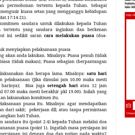
halama
n permohonan tertentu kepada Tuhan. Sebagai
lalu k
mengusir kuasa setan yang mengganggu kehidupan
at.17:14-21).
 komitmen saudara untuk dilakukan kepada Tuhan
n tertentu yang saudara inginkan dan berkenan
t ini sedikit saran
cara melakukan puasa
(doa-
tuk menyiapkan pelaksanaan puasa
ng akan anda lakukan. Misalnya: Puasa penuh (tidak
iasa (tidak makan); Puasa sebagian (berpantangan
ilaksanakan dan berapa lama. Misalnya:
satu hari
m pelaksanaan (Jika dimulai jam 10.00 maka mesti
 harinya);
Bisa juga
setengah hari
atau 12 jam
kl 07.00 maka mesti berakhir pkl 19.00). Inilah yang
an laksanakan komitmen itu.
elaksanaan puasa itu. Misalnya: agar mendapatkan
n dari sakit;
pekerjaan dll; atau tanpa permintaan
angkan hati Tuhan.
 saudara itu (point 2-4) kepada Tuhan melalui doa
nanan puasa (point 1). Ingatlah masa persiapan ini
a persiapan ini dengan doa dan pujian pada waktu2