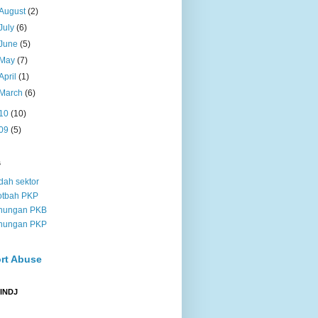
August
(2)
July
(6)
June
(5)
May
(7)
April
(1)
March
(6)
10
(10)
09
(5)
s
dah sektor
otbah PKP
nungan PKB
nungan PKP
rt Abuse
 INDJ