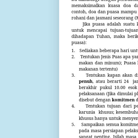
memaksimalkan kuasa doa da
contoh, doa dan puasa mampu 
rohani dan jasmani seseorang (M
Jika puasa adalah suatu
untuk mencapai tujuan-tujua
dihadapan Tuhan, maka beriku
puasa):
1.
Sediakan beberapa hari un
2.
Tentukan Jenis Puas apa ya
makan dan minum); Puasa b
makanan tertentu)
3.
Tentukan kapan akan d
penuh
, atau berarti 24
ja
berakhir pukul 10.00 esok
pelaksanaan (Jika dimulai p
disebut dengan
komitmen
d
4.
Tentukan tujuan dari p
karunia
khusus; kesembuha
khusus hanya untuk menyen
5.
Sampaikan semua komitmen
pada masa persiapan pelaksa
sangat penting. Isilah mas