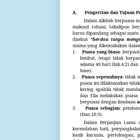
A.
Pengertian dan Tujuan P
Dalam Alkitab berpuasa 
maksud rohani. Sekalipun ber
harus dipandang sebagai suatu 
disebut
“berdoa tanpa mengu
utama yang dikemukakan dalam 
1.
Puasa yang biasa
: berpan
lembut, tetapi tidak berpa
selama 40 hari (luk.4:2) da
haus
).
2.
Puasa sepenuhnya
: tidak
puasa ini dilaksanakan tidak
kering apabila tidak mend
dan Elia melakukan puasa s
berpuasa dengan keadaan
a
3.
Puasa sebagian
: pembat
(Dan.10:3).
Dalam Perjanjian Lama 
kerendahan hati, penyangkala
kasih karunia, pertolongan, 