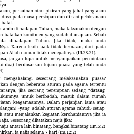
nya.
dakan, perkataan atau pikiran yang jahat yang akan
dosa pada masa persiapan dan di saat pelaksanaan
 batal.
en anda di hadapan Tuhan, maka laksanakan dengan
gan batalkan komitmen yang sudah diucapkan. Sebab
anda dihadapan Tuhan. Jika tidak, maka anda
Nya. Karena lebih baik tidak bernazar, dari pada
pan Allah namun tidak menepatinya.
(Ul.23:21)
.
asa, jangan lupa untuk menyampaikan permintaan
ui doa) berdasarkan tujuan puasa yang telah anda
4)
 mengahalangi seseorang melaksanakan puasa?
ngkan dengan beberapa aturan pada agama tertentu
ntaranya, jika seorang perempuan sedang
“datang
hukumnya untuk beribadah, masuk dalam rumah
iatan keagamaannya. Dalam perjanjian lama atau
Ulangan) –yang
adalah aturan agama Yahudi- setiap
h atau menjalankan kegiatan kerohaniannya jika ia
jis. Seseorang dikatakan najis jika:
ajis antara lain binatang, bangkai binatang (Im.5:2)
kan, ia najis selama 7 hari (Im.12:2)