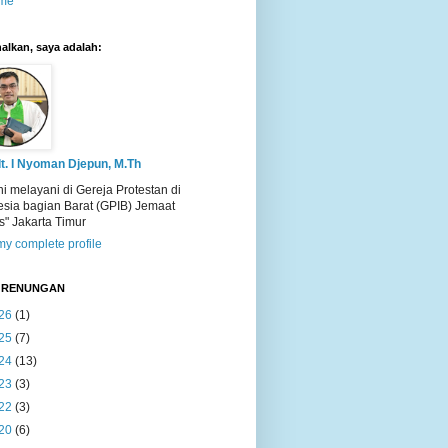
me
alkan, saya adalah:
t. I Nyoman Djepun, M.Th
ni melayani di Gereja Protestan di
esia bagian Barat (GPIB) Jemaat
s" Jakarta Timur
y complete profile
T RENUNGAN
26
(1)
25
(7)
24
(13)
23
(3)
22
(3)
20
(6)