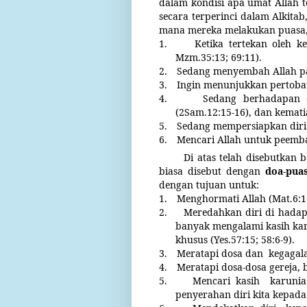
dalam kondisi apa umat Allah t
secara terperinci dalam Alkita
mana mereka melakukan puasa,
1.
Ketika tertekan oleh k
Mzm.35:13; 69:11).
2.
Sedang menyembah Allah pad
3.
Ingin menunjukkan pertobat
4.
Sedang berhadapan d
(2Sam.12:15-16), dan kemati
5.
Sedang mempersiapkan diri u
6.
Mencari Allah untuk peemb
Di atas telah disebutkan
biasa disebut dengan
doa-pua
dengan tujuan untuk:
1.
Menghormati Allah (Mat.6:16
2.
Meredahkan diri di hadapa
banyak mengalami kasih kar
khusus (Yes.57:15; 58:6-9).
3.
Meratapi dosa dan
kegagala
4.
Meratapi dosa-dosa gereja, 
5.
Mencari kasih
karuni
penyerahan diri kita kepada 