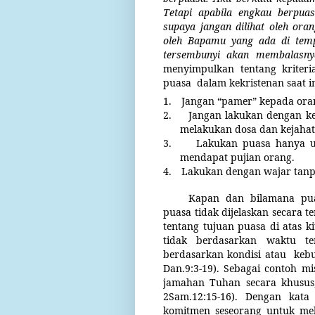
Tetapi apabila engkau berpua
supaya jangan dilihat oleh or
oleh Bapamu yang ada di tem
tersembunyi akan membalasny
menyimpulkan tentang kriteri
puasa
dalam kekristenan saat in
1.
Jangan “pamer” kepada oran
2.
Jangan lakukan dengan ke
melakukan dosa dan kejahata
3.
Lakukan puasa hanya u
mendapat pujian orang.
4.
Lakukan dengan wajar tanp
Kapan dan bilamana pua
puasa tidak dijelaskan secara 
tentang tujuan puasa di atas 
tidak berdasarkan waktu te
berdasarkan kondisi atau
kebu
Dan.9:3-19). Sebagai contoh mi
jamahan Tuhan secara khusus,
2Sam.12:15-16). Dengan kat
komitmen seseorang untuk me