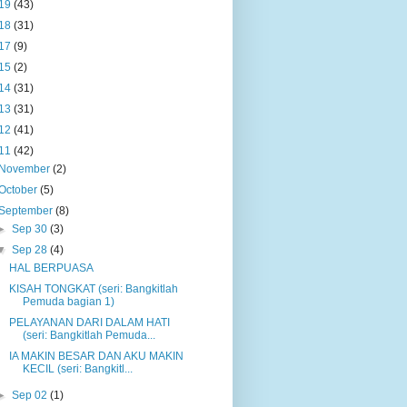
19
(43)
18
(31)
17
(9)
15
(2)
14
(31)
13
(31)
12
(41)
11
(42)
November
(2)
October
(5)
September
(8)
►
Sep 30
(3)
▼
Sep 28
(4)
HAL BERPUASA
KISAH TONGKAT (seri: Bangkitlah
Pemuda bagian 1)
PELAYANAN DARI DALAM HATI
(seri: Bangkitlah Pemuda...
IA MAKIN BESAR DAN AKU MAKIN
KECIL (seri: Bangkitl...
►
Sep 02
(1)