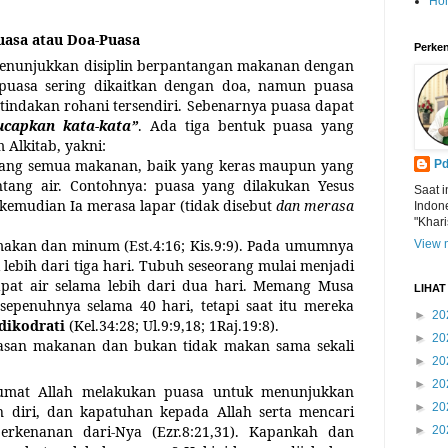
Ho
uasa atau Doa-Puasa
Perken
menunjukkan disiplin berpantangan makanan dengan
puasa sering dikaitkan dengan doa, namun puasa
tindakan rohani tersendiri. Sebenarnya puasa dapat
capkan kata-kata”
. Ada tiga bentuk puasa yang
Alkitab, yakni:
tang semua makanan, baik yang keras maupun yang
Pd
ntang air. Contohnya: puasa yang dilakukan Yesus
Saat i
n kemudian Ia merasa lapar (tidak disebut
dan merasa
Indon
"Khari
 makan dan minum (Est.4:16; Kis.9:9). Pada umumnya
View m
 lebih dari tiga hari. Tubuh seseorang mulai menjadi
apat air selama lebih dari dua hari. Memang Musa
LIHA
epenuhnya selama 40 hari, tetapi saat itu mereka
►
20
dikodrati
(Kel.34:28; Ul.9:9,18; 1Raj.19:8).
►
20
asan makanan dan bukan tidak makan sama sekali
►
20
►
20
umat Allah melakukan puasa untuk menunjukkan
►
20
n diri, dan kapatuhan kepada Allah serta mencari
perkenanan dari-Nya (Ezr.8:21,31). Kapankah dan
►
20