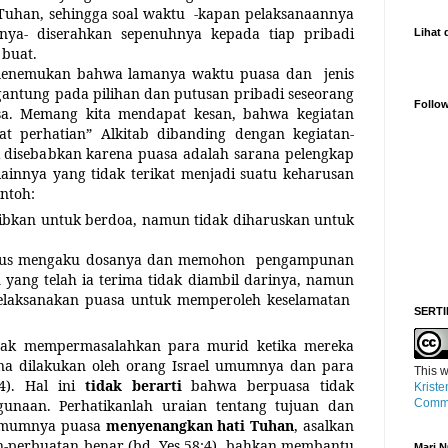
uhan, sehingga soal waktu
-kapan pelaksanaannya
ya- diserahkan sepenuhnya kepada tiap pribadi
Lihat 
 buat.
menemukan bahwa lamanya waktu puasa dan
jenis
gantung pada pilihan dan putusan pribadi seseorang
Follo
a. Memang kita mendapat kesan, bahwa kegiatan
t perhatian” Alkitab dibanding dengan kegiatan-
ni disebabkan karena puasa adalah sarana pelengkap
lainnya yang tidak terikat menjadi suatu keharusan
ntoh:
jibkan untuk berdoa, namun tidak diharuskan untuk
arus mengaku dosanya dan memohon
pengampunan
 yang telah ia terima tidak diambil darinya, namun
laksanakan puasa untuk memperoleh keselamatan
SERTI
idak mempermasalahkan para murid ketika mereka
ana dilakukan oleh orang Israel umumnya dan para
This
w
14). Hal ini
tidak berarti
bahwa berpuasa tidak
Kriste
gunaan. Perhatikanlah uraian tentang tujuan dan
Commo
mumnya puasa
menyenangkan hati Tuhan
, asalkan
n-perbuatan benar (bd, Yes.58:4), bahkan membantu
Mari N