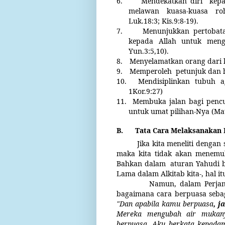
6.
Mendekatkan diri
kepa
melawan
kuasa-kuasa
ro
Luk.18:3; Kis.9:8-19).
7.
Menunjukkan pertobat
kepada Allah untuk men
Yun.3:5,10).
8.
Menyelamatkan orang dari ku
9.
Memperoleh
petunjuk dan h
10.
Mendisiplinkan tubuh a
1Kor.9:27)
11.
Membuka jalan bagi penc
untuk umat pilihan-Nya (Mat
B.
Tata Cara Melaksanakan 
Jika kita meneliti dengan
maka kita tidak akan menemuk
Bahkan dalam
aturan Yahudi 
Lama dalam Alkitab kita-, hal it
Namun, dalam Perjan
bagaimana cara berpuasa seba
"Dan apabila kamu berpuasa
, 
Mereka mengubah air mukany
berpuasa. Aku berkata kepada