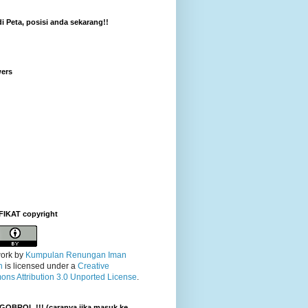
di Peta, posisi anda sekarang!!
wers
FIKAT copyright
ork
by
Kumpulan Renungan Iman
n
is licensed under a
Creative
ns Attribution 3.0 Unported License
.
GOBROL !!! (caranya jika masuk ke