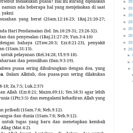
ersebut melakukan puasa? Hal ini kurang dijelaskan
►
20
b, namun ada beberapa hal yang menjelaskan di saat
►
20
 yakni:
►
20
esusahan yang berat (2Sam.12:16-23; 1Raj.21:20-27;
►
20
►
20
a Hari Pendamaian (bd. Im.16:29-31; 23:26-32).
►
20
an dan penyesalan (1Raj.21:27-29; Yun.3:4-10)
engan bahaya (2Taw.20:3; Ezr.8:21-23), penyakit
►
20
an (1Sam.31:13).
▼
20
ntuk pelayanan (Kel.34:28; Ul.9:9-18).
►
aharuan dan pemulihan (Dan.9:3-19).
►
 bahwa puasa sering dihubungkan dengan doa, yang
▼
sa
. Dalam Alkitab, doa puasa-pun sering dilakukan
-18; Za.7:5; Luk.2:37)
n Allah (Ezr.8:21; Mazm.69:11; Yes.58:3) agar lebih
unia (1Ptr.5:5) dan mengalami kehadiran Allah yang
n pribadi (1Sam.7:6; Neh.9:12).
bangsa dan dunia (1Sam.7:6; Neh.9:12).
a untuk tugas yang baru dan menetapkan kembali
Allag (Mat.4:2).