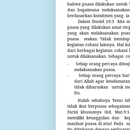
bahwa puasa dilakukan untuk T
dan bagaimana melaksanakann
berdasarkan komitmen yang
ia
Dalam Daniel 10:3
kita 
puasa yang dilakukan amat ter
yang akan melaksanakan puas
puasa
seakan “tidak mendapa
kegiatan rohani lainnya. Hal i
dari berbagai kegiatan rohani 
untuk dilaksanakan. Sebagai
co
-
Setiap orang percaya diwa
melaksanakan puasa.
-
Setiap orang percaya h
dari Allah agar keselamatan
tidak diharuskan
untuk me
itu.
Itulah sebabnya Yesus t
tidak ikut berpuasa sebagaim
Farisi khususnya (bd. Mat.9:
memiliki keunggulan dan
ke
manfaat puasa di atas! Pada
u
itu diimbangi dengan perbuata